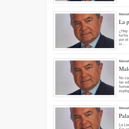
Manuel
La p
¿Hay 
lucha
por e
sí...
Manuel
Mald
No ca
las e
human
expliq
Manuel
Pala
La Le