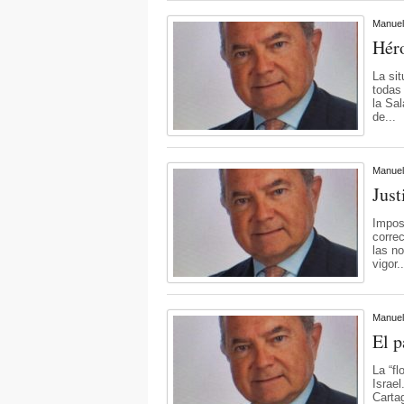
Manuel
Hér
La si
todas 
la Sa
de...
Manuel
Just
Imposi
corre
las n
vigor.
Manuel
El p
La “fl
Israel
Carta