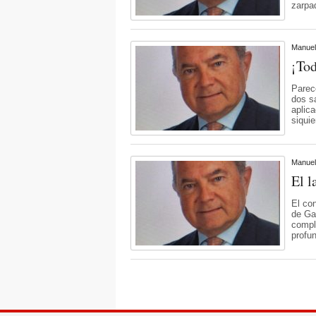
zarpa
Manuel
¡Tod
Parec
dos s
aplic
siquie
Manuel
El l
El con
de Ga
compl
profu