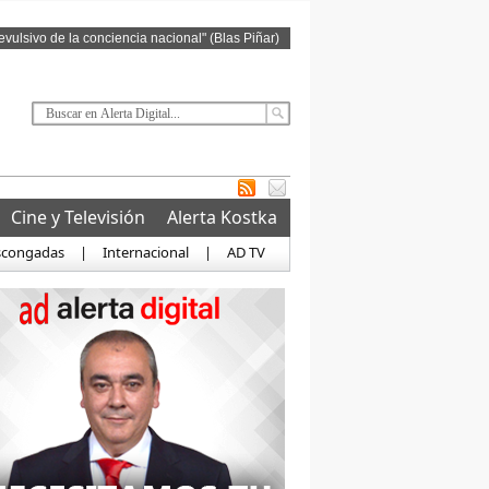
revulsivo de la conciencia nacional" (Blas Piñar)
Cine y Televisión
Alerta Kostka
scongadas
|
Internacional
|
AD TV