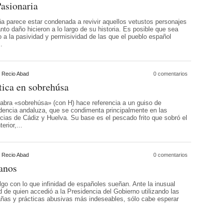
asionaria
a parece estar condenada a revivir aquellos vetustos personajes
nto daño hicieron a lo largo de su historia. Es posible que sea
 a la pasividad y permisividad de las que el pueblo español
..
 Recio Abad
0 comentarios
tica en sobrehúsa
labra «sobrehúsa» (con H) hace referencia a un guiso de
dencia andaluza, que se condimenta principalmente en las
ncias de Cádiz y Huelva. Su base es el pescado frito que sobró el
terior,...
 Recio Abad
0 comentarios
anos
lgo con lo que infinidad de españoles sueñan. Ante la inusual
d de quien accedió a la Presidencia del Gobierno utilizando las
añas y prácticas abusivas más indeseables, sólo cabe esperar