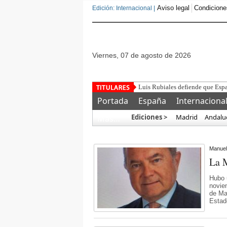
Aviso legal
Condicione
Edición: Internacional |
viernes, 07 de agosto de 2026
¿Para qué
Portada
España
Internaciona
Ediciones >
Madrid
Andalu
Más…
Manuel
La 
Hubo 
noviem
de Ma
Estad