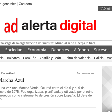
s generales
Contacto
Ads by
"AD, el 
l
Sociedad
Economía
Deportes
A fondo
Sucesos
cía
Baleares
Cataluña
Castilla y León
Reino de Valencia
Galicia
Va
 Recio Abad
0 comentarios
Marcha Azul
una vez una Marcha Verde. Ocurrió entre el día 6 y el 9 de
bre de 1975. Fue organizada, planificada y utilizada por el reino
rruecos como instrumento de presión sobre España. El Jefe del
o...