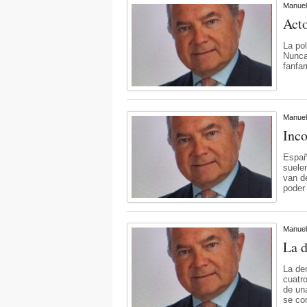
Manuel
Acto
La po
Nunca
fanfar
Manuel
Inco
Españ
suele
van d
poder
Manuel
La d
La de
cuatr
de un
se co