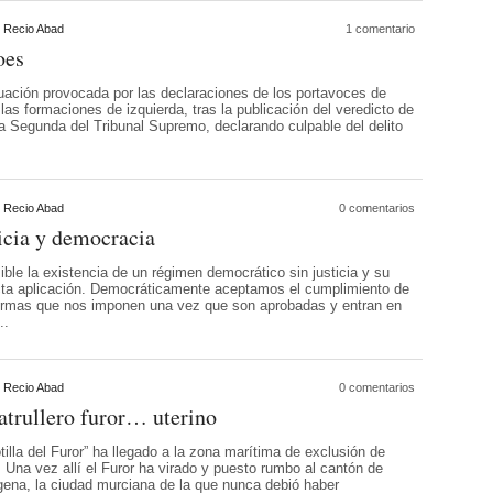
 Recio Abad
1 comentario
oes
tuación provocada por las declaraciones de los portavoces de
las formaciones de izquierda, tras la publicación del veredicto de
la Segunda del Tribunal Supremo, declarando culpable del delito
 Recio Abad
0 comentarios
icia y democracia
ble la existencia de un régimen democrático sin justicia y su
cta aplicación. Democráticamente aceptamos el cumplimiento de
ormas que nos imponen una vez que son aprobadas y entran en
...
 Recio Abad
0 comentarios
atrullero furor… uterino
otilla del Furor” ha llegado a la zona marítima de exclusión de
. Una vez allí el Furor ha virado y puesto rumbo al cantón de
gena, la ciudad murciana de la que nunca debió haber