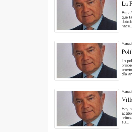
La P
Españ
que ta
debido
hace.
Manuel
Polí
La pa
proce
provi
día an
Manuel
Vill
Hay a
actitu
artim
su...