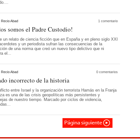
do....
 Recio Abad
1 comentario
os somos el Padre Custodio!
e un relato de ciencia ficción que en España y en pleno siglo XXI
acerdotes y un periodista sufran las consecuencias de la
ación de una norma que creó un nuevo tipo delictivo que ni
ra el...
 Recio Abad
0 comentarios
ado incorrecto de la historia
flicto entre Israel y la organización terrorista Hamás en la Franja
za es una de las crisis geopolíticas más persistentes y
ejas de nuestro tiempo. Marcado por ciclos de violencia,
ndas...