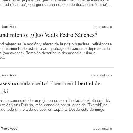
mbargo alberga palabras que no suenan bien. Una de ellas es la
e moda “cameo”, que genera una especie de duda entre “cama”...
 Recio Abad
1 comentario
hundimiento: ¿Quo Vadis Pedro Sánchez?
ndimiento es la acción y efecto de hundir o hundirse, refiriéndose
rrumbamiento de estructuras, naufragio de barcos o depresión del
no (socavones). También describe la decadencia, ruina o
e...
 Recio Abad
0 comentarios
asesino anda suelto! Puesta en libertad de
roki
ciente concesión de un régimen de semilibertad al exjefe de ETA,
oitz Aspiazu Rubina, más conocido por su alias de “Txeroki”,ha
ado toda una ola de estupor en España. Desde este domingo
 Recio Abad
1 comentario