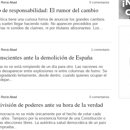
 Recio Abad
0 comentarios
 de responsabilidad: El rumor del cambio
lítica tiene una curiosa forma de anunciar los grandes cambios.
 suelen llegar haciendo ruido. No aparecen precedidos por
rias ni sonidos de clarines, ni por titulares altisonantes. Los...
 Recio Abad
1 comentario
nscientes ante la demolición de España
a no se está rompiendo de un día para otro. Las naciones no
n desaparecer entre explosiones ni entre columnas de humo. Se
egradando lentamente, desde dentro, cuando quienes ocupan el
 dejan...
 Recio Abad
0 comentarios
ivisión de poderes ante su hora de la verdad
mocracia no se mide únicamente por el hecho de votar cada
o años. Tampoco por la existencia formal de una Constitución o
as elecciones libres. La auténtica salud democrática de un país
mprueba...