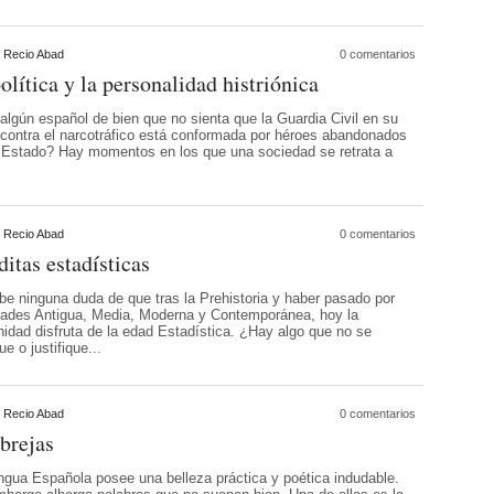
 Recio Abad
0 comentarios
olítica y la personalidad histriónica
algún español de bien que no sienta que la Guardia Civil en su
 contra el narcotráfico está conformada por héroes abandonados
l Estado? Hay momentos en los que una sociedad se retrata a
 Recio Abad
0 comentarios
itas estadísticas
be ninguna duda de que tras la Prehistoria y haber pasado por
dades Antigua, Media, Moderna y Contemporánea, hoy la
idad disfruta de la edad Estadística. ¿Hay algo que no se
ue o justifique...
 Recio Abad
0 comentarios
brejas
ngua Española posee una belleza práctica y poética indudable.