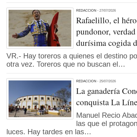
REDACCION
- 27/07/2026
Rafaelillo, el hér
pundonor, verdad 
durísima cogida 
VR.- Hay toreros a quienes el destino p
otra vez. Toreros que no buscan el…
REDACCION
- 25/07/2026
La ganadería Con
conquista La Lín
Manuel Recio Abad
las que el protagon
luces. Hay tardes en las…