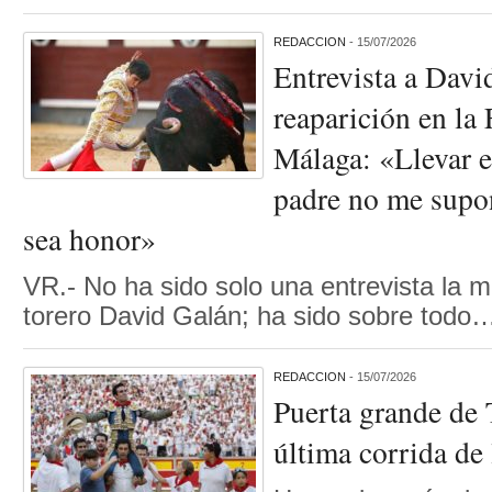
REDACCION
- 15/07/2026
Entrevista a Davi
reaparición en la 
Málaga: «Llevar e
padre no me supo
sea honor»
VR.- No ha sido solo una entrevista la m
torero David Galán; ha sido sobre todo
REDACCION
- 15/07/2026
Puerta grande de 
última corrida de