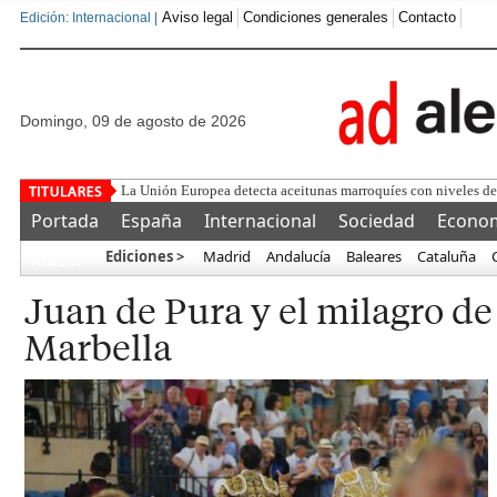
Aviso legal
Condiciones generales
Contacto
Edición: Internacional |
domingo, 09 de agosto de 2026
Feroz ataque del separa
Portada
España
Internacional
Sociedad
Econo
Ediciones >
Madrid
Andalucía
Baleares
Cataluña
Más…
Juan de Pura y el milagro de 
Marbella