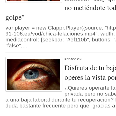
no metiéndote tod
golpe”
var player = new Clappr.Player({source: "htt
91-106.eu/vod/chica-felaciones.mp4", width: "
mediacontrol: {seekbar: "#ef110b", buttons: "
"false",...
REDACCION
Disfruta de tu baj
operes la vista po
¿Quieres operarte la 
privada pero no sabe
a una baja laboral durante tu recuperación
duda bastante frecuente pero que, gracias a 