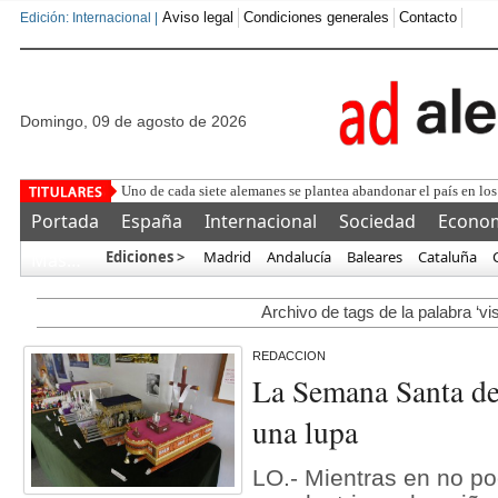
Aviso legal
Condiciones generales
Contacto
Edición: Internacional |
domingo, 09 de agosto de 2026
La Unión Europea detect
Portada
España
Internacional
Sociedad
Econo
Ediciones >
Madrid
Andalucía
Baleares
Cataluña
Más…
Archivo de tags de la palabra ‘vis
REDACCION
La Semana Santa de
una lupa
LO.- Mientras en no p