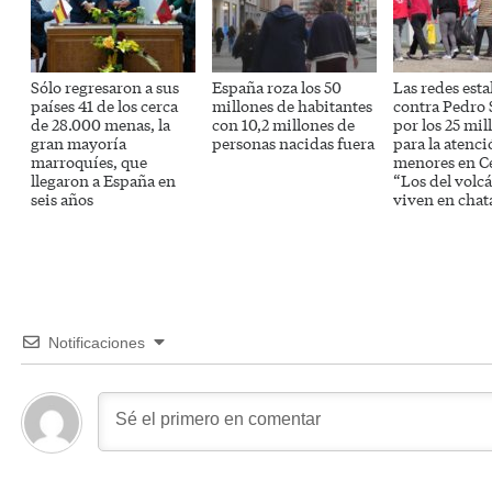
Sólo regresaron a sus
España roza los 50
Las redes esta
países 41 de los cerca
millones de habitantes
contra Pedro
de 28.000 menas, la
con 10,2 millones de
por los 25 mil
gran mayoría
personas nacidas fuera
para la atenci
marroquíes, que
menores en C
llegaron a España en
“Los del volc
seis años
viven en chat
Notificaciones