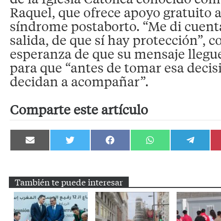
Raquel, que ofrece apoyo gratuito 
síndrome postaborto. “Me di cuenta
salida, de que sí hay protección”, c
esperanza de que su mensaje llegue
para que “antes de tomar esa decisi
decidan a acompañar”.
Comparte este artículo
Compartir
Compartir
Compartir
Compartir
Compartir
en
en
en
en
en
Email
Twitter
Facebook
WhatsApp
Telegram
También te puede interesar