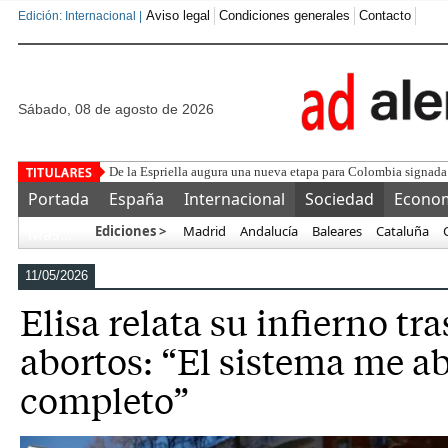
Aviso legal
Condiciones generales
Contacto
Edición: Internacional |
sábado, 08 de agosto de 2026
Núcleo Naciona
Portada
España
Internacional
Sociedad
Econo
Ediciones >
Madrid
Andalucía
Baleares
Cataluña
Más…
11/05/2026
Elisa relata su infierno tr
abortos: “El sistema me 
completo”