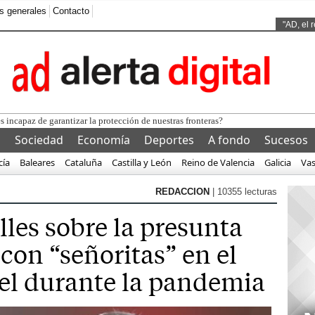
s generales
Contacto
Ads by
"AD, el 
l
Sociedad
Economía
Deportes
A fondo
Sucesos
cía
Baleares
Cataluña
Castilla y León
Reino de Valencia
Galicia
Va
REDACCION
| 10355 lecturas
les sobre la presunta
 con “señoritas” en el
el durante la pandemia