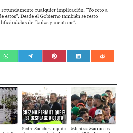
 rotundamente cualquier implicación. “Yo reto a
de estos”. Desde el Gobierno también se restó
alificándolas de “bulos y mentiras”.
r
Compartir
Compartir
Compartir
Compartir
Compartir
en
en
en
en
en
WhatsApp
Telegram
Pinterest
LinkedIn
Reddit
Pedro Sánchez impide
Mientras Marruecos