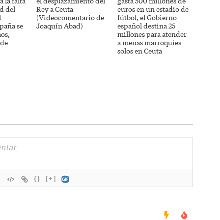
 la falta
el desplazamiento del
gasta 500 millones de
d del
Rey a Ceuta
euros en un estadio de
l
(Videocomentario de
fútbol, el Gobierno
paña se
Joaquín Abad)
español destina 25
aos,
millones para atender
 de
a menas marroquíes
solos en Ceuta
{}
[+]