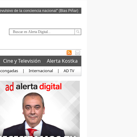
revulsivo de la conciencia nacional" (Blas Piñar)
Cine y Televisión
Alerta Kostka
scongadas
|
Internacional
|
AD TV