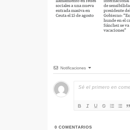
llamamiento en redes
internacional a
sociales a una nueva
de sensibilida
entrada masiva en
presidente de
Ceuta el 15 de agosto
Gobierno: “Es
hunde en el c
Sánchez se va
vacaciones”
Notificaciones
0
COMENTARIOS