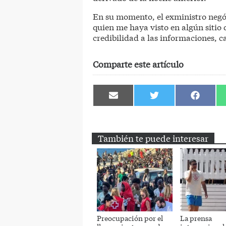
En su momento, el exministro negó
quien me haya visto en algún sitio 
credibilidad a las informaciones, c
Comparte este artículo
Compartir
Compartir
Comparti
en
en
en
Email
Twitter
Facebook
También te puede interesar
Preocupación por el
La prensa