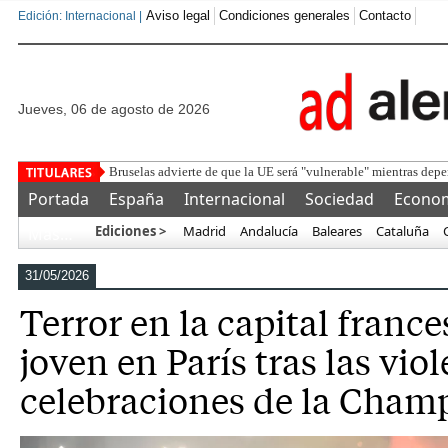
Aviso legal
Condiciones generales
Contacto
Edición: Internacional |
jueves, 06 de agosto de 2026
De
Portada
España
Internacional
Sociedad
Econo
Ediciones >
Madrid
Andalucía
Baleares
Cataluña
Más…
31/05/2026
Terror en la capital franc
joven en París tras las vio
celebraciones de la Cham