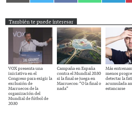
en
en
en
en
en
Email
Twitter
Facebook
WhatsApp
Telegram
También te puede interesar
VOX presenta una
Campaña en España
Más entrenam
iniciativa en el
contra el Mundial 2030
menos progre
Congreso para exigir la
si la final se juega en
detectar la fat
exclusión de
Marruecos: “O la final o
acumulada an
Marruecos de la
nada”
estancarse
organización del
Mundial de fútbol de
2030