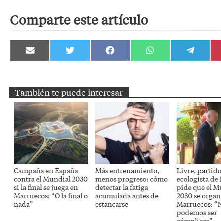
Comparte este artículo
Compartir
Compartir
Compartir
Compartir
Compartir
en
en
en
en
en
Email
Twitter
Facebook
WhatsApp
Telegram
También te puede interesar
Campaña en España
Más entrenamiento,
Livre, partid
contra el Mundial 2030
menos progreso: cómo
ecologista de 
si la final se juega en
detectar la fatiga
pide que el M
Marruecos: “O la final o
acumulada antes de
2030 se organ
nada”
estancarse
Marruecos: “
podemos ser
cómplices”