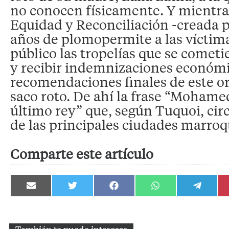
no conocen físicamente. Y mientras
Equidad y Reconciliación -creada p
años de plomopermite a las víctim
público las tropelías que se comet
y recibir indemnizaciones económic
recomendaciones finales de este 
saco roto. De ahí la frase “Mohame
último rey” que, según Tuquoi, circ
de las principales ciudades marroq
Comparte este artículo
Compartir
Compartir
Compartir
Compartir
Compartir
en
en
en
en
en
Email
Twitter
Facebook
WhatsApp
Telegram
También te puede interesar