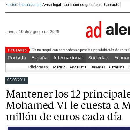
Aviso legal
Condiciones generales
Contacto
Edición: Internacional |
lunes, 10 de agosto de 2026
Las ONGs den
Portada
España
Internacional
Sociedad
Econo
Ediciones >
Madrid
Andalucía
Baleares
Cataluña
Más…
02/03/2011
Mantener los 12 principale
Mohamed VI le cuesta a 
millón de euros cada día