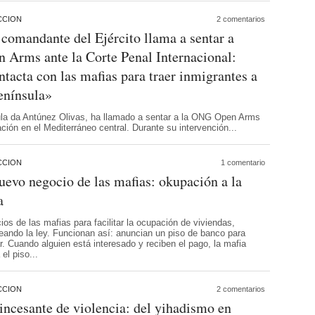
CCION
2 comentarios
comandante del Ejército llama a sentar a
 Arms ante la Corte Penal Internacional:
tacta con las mafias para traer inmigrantes a
enínsula»
ula da Antúnez Olivas, ha llamado a sentar a la ONG Open Arms
ación en el Mediterráneo central. Durante su intervención...
CCION
1 comentario
uevo negocio de las mafias: okupación a la
a
os de las mafias para facilitar la ocupación de viviendas,
eando la ley. Funcionan así: anuncian un piso de banco para
. Cuando alguien está interesado y reciben el pago, la mafia
el piso...
CCION
2 comentarios
incesante de violencia: del yihadismo en