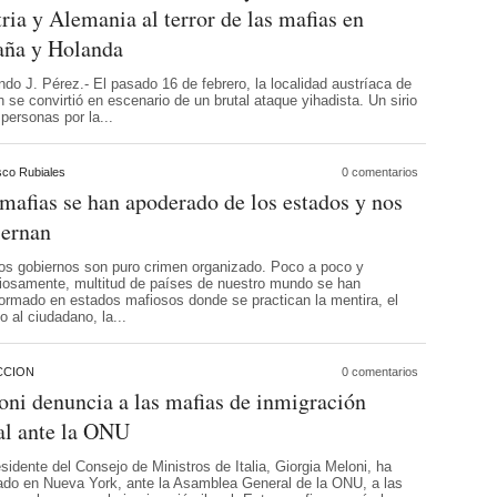
ria y Alemania al terror de las mafias en
aña y Holanda
do J. Pérez.- El pasado 16 de febrero, la localidad austríaca de
h se convirtió en escenario de un brutal ataque yihadista. Un sirio
 personas por la...
sco Rubiales
0 comentarios
mafias se han apoderado de los estados y nos
iernan
os gobiernos son puro crimen organizado. Poco a poco y
ciosamente, multitud de países de nuestro mundo se han
formado en estados mafiosos donde se practican la mentira, el
o al ciudadano, la...
CCION
0 comentarios
ni denuncia a las mafias de inmigración
al ante la ONU
sidente del Consejo de Ministros de Italia, Giorgia Meloni, ha
ado en Nueva York, ante la Asamblea General de la ONU, a las