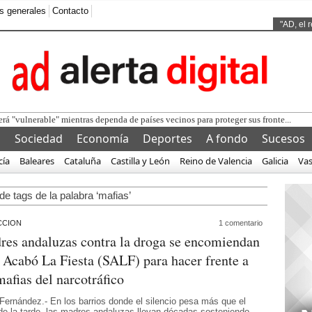
s generales
Contacto
Ads by
"AD, el 
l
Sociedad
Economía
Deportes
A fondo
Sucesos
cía
Baleares
Cataluña
Castilla y León
Reino de Valencia
Galicia
Va
de tags de la palabra ‘mafias’
CCION
1 comentario
es andaluzas contra la droga se encomiendan
 Acabó La Fiesta (SALF) para hacer frente a
mafias del narcotráfico
 Fernández.- En los barrios donde el silencio pesa más que el
 de la tarde, las madres andaluzas llevan décadas sosteniendo