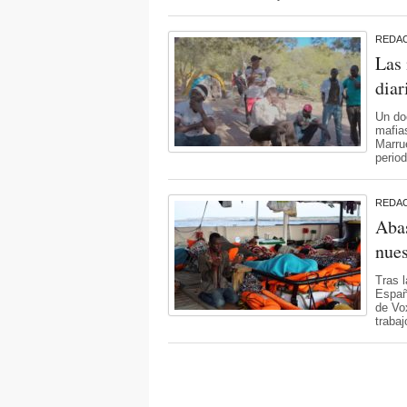
REDA
Las 
diar
Un do
mafias
Marru
period
REDA
Abas
nues
Tras 
Españ
de Vox
trabaj