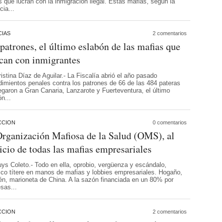
 que lucran con la inmigración ilegal. Estas mafias, según la
cia...
IAS
2 comentarios
patrones, el último eslabón de las mafias que
ican con inmigrantes
istina Díaz de Aguilar.- La Fiscalía abrió el año pasado
dimientos penales contra los patrones de 66 de las 484 pateras
egaron a Gran Canaria, Lanzarote y Fuerteventura, el último
ón...
CCION
0 comentarios
rganización Mafiosa de la Salud (OMS), al
icio de todas las mafias empresariales
uys Coleto.- Todo en ella, oprobio, vergüenza y escándalo,
sco títere en manos de mafias y lobbies empresariales. Hogaño,
én, marioneta de China. A la sazón financiada en un 80% por
sas...
CCION
2 comentarios