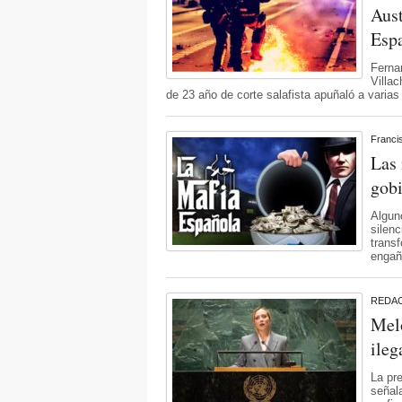
Aust
Esp
Fernan
Villac
de 23 año de corte salafista apuñaló a varias
Franci
Las 
gob
Algun
silen
trans
engañ
REDA
Melo
ileg
La pre
señal