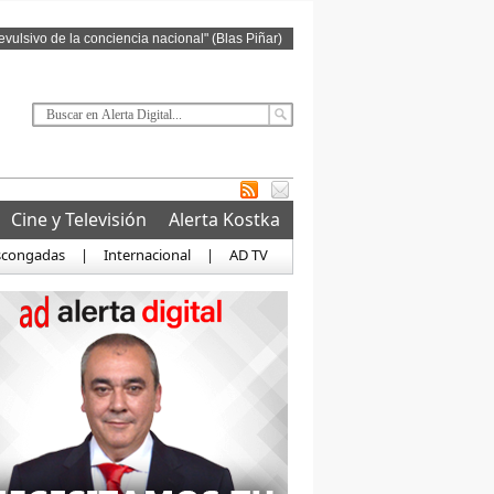
revulsivo de la conciencia nacional" (Blas Piñar)
Cine y Televisión
Alerta Kostka
scongadas
|
Internacional
|
AD TV