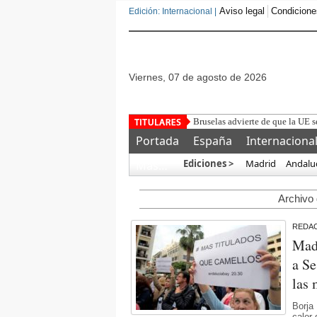
Aviso legal
Condicione
Edición: Internacional |
viernes, 07 de agosto de 2026
Detenido un mar
Portada
España
Internaciona
Ediciones >
Madrid
Andalu
Más…
Archivo 
REDA
Madr
a Se
las 
Borja
calor