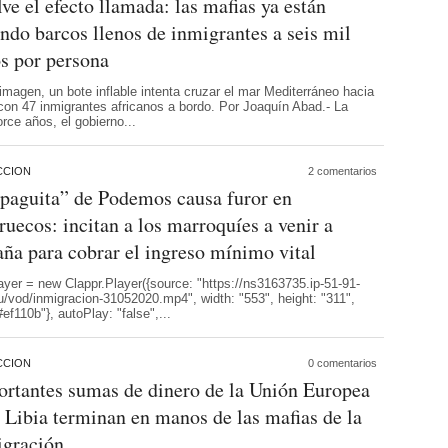
ve el efecto llamada: las mafias ya están
ando barcos llenos de inmigrantes a seis mil
s por persona
imagen, un bote inflable intenta cruzar el mar Mediterráneo hacia
 con 47 inmigrantes africanos a bordo. Por Joaquín Abad.- La
torce años, el gobierno...
CCION
2 comentarios
paguita” de Podemos causa furor en
uecos: incitan a los marroquíes a venir a
ña para cobrar el ingreso mínimo vital
ayer = new Clappr.Player({source: "https://ns3163735.ip-51-91-
u/vod/inmigracion-31052020.mp4", width: "553", height: "311",
ef110b"}, autoPlay: "false",...
CCION
0 comentarios
rtantes sumas de dinero de la Unión Europea
 Libia terminan en manos de las mafias de la
igración