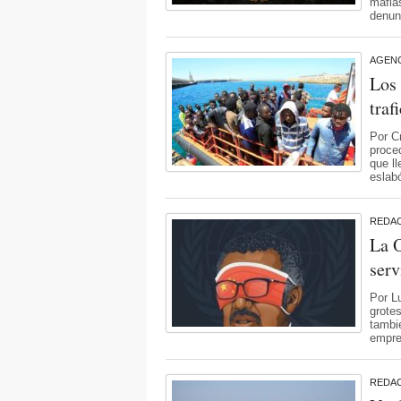
mafias
denun
AGENC
Los 
traf
Por Cr
proce
que ll
eslab
REDA
La O
serv
Por L
grote
tambi
empre
REDA