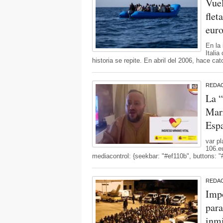
Vuel
flet
euro
En la 
Italia
historia se repite. En abril del 2006, hace ca
REDA
La “
Marr
Espa
var pl
106.e
mediacontrol: {seekbar: "#ef110b", buttons: "#
REDA
Impo
para
inm