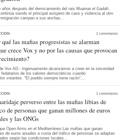
 años después del derrocamiento del rais Muamar el Gadafi,
continúa siendo el principal avispero de caos y violencia al otro
 inmigración campan a sus anchas...
CCION
2 comentarios
 qué las mafias progresistas se alarman
ue crece Vox y no por las causas que provocan
recimiento?
 de Vox AD.- Ingenuamente alcanzamos a creer en la sinceridad
s fedatarios de los valores democráticos cuando
os votantes. “El pueblo siempre tiene razón”,...
CCION
2 comentarios
aridaje perverso entre las mafias libias de
ico de personas que ganan millones de euros
ales y las ONGs
que Open Arms en el Mediterráneo Las mafias que ganan
nes de euros anuales a costa del tráfico de personas se adaptan
tuales según las condiciones locales...