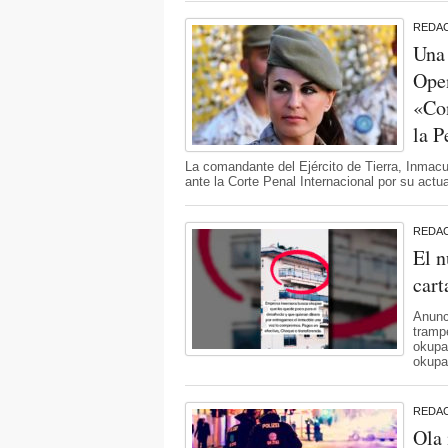
REDA
Una 
Open
«Con
la P
La comandante del Ejército de Tierra, Inmac
ante la Corte Penal Internacional por su actu
REDA
El n
cart
Anunci
tramp
okupar
okupa 
REDA
Ola 