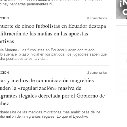
No hay pancartas permanentes ni...
CCION
0 comentarios
uerte de cinco futbolistas en Ecuador destapa
nfiltración de las mafias en las apuestas
rtivas
ela Moreno.- Los futbolistas en Ecuador juegan con miedo.
 suena el pitazo inicial en los partidos, los jugadores saben que
cha podría costarles la vida...
CCION
2 comentarios
ias y medios de comunicación magrebíes
uden la «regularización» masiva de
grantes ilegales decretada por el Gobierno de
chez
obado una de las medidas migratorias más ambiciosas de los
io millón de inmigrantes ilegales. Lo que el Ejecutivo