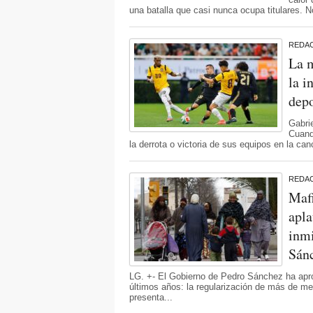
una batalla que casi nunca ocupa titulares. 
REDA
La m
la i
depo
Gabri
Cuando
la derrota o victoria de sus equipos en la can
REDA
Maf
apla
inmi
Sán
LG. +- El Gobierno de Pedro Sánchez ha apr
últimos años: la regularización de más de med
presenta...