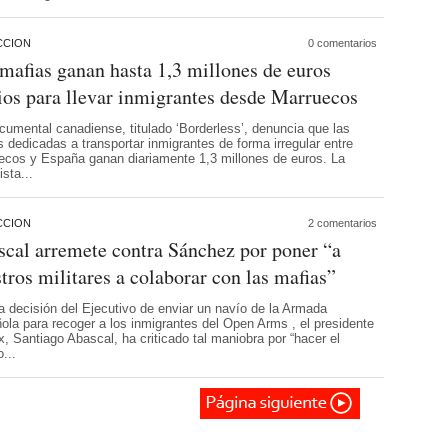
CCION
0 comentarios
mafias ganan hasta 1,3 millones de euros
ios para llevar inmigrantes desde Marruecos
cumental canadiense, titulado ‘Borderless’, denuncia que las
 dedicadas a transportar inmigrantes de forma irregular entre
ecos y España ganan diariamente 1,3 millones de euros. La
ista...
CCION
2 comentarios
cal arremete contra Sánchez por poner “a
tros militares a colaborar con las mafias”
la decisión del Ejecutivo de enviar un navío de la Armada
ola para recoger a los inmigrantes del Open Arms , el presidente
, Santiago Abascal, ha criticado tal maniobra por “hacer el
o...