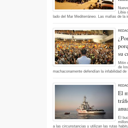
Nueve
Libia 
lado del Mar Mediterráneo. Las mafias de la
REDA
¿Por
porq
su c
Mitin
de lo
machaconamente defendían la infabilidad de l
REDA
El m
tráf
anu
El bu
millo
a las circunstancias y utilizan las rutas habi