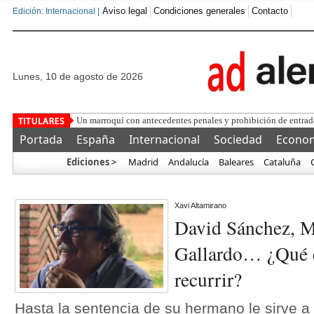
Aviso legal
Condiciones generales
Contacto
Edición: Internacional |
lunes, 10 de agosto de 2026
Las ONGs denuncian que
Portada
España
Internacional
Sociedad
Econo
Ediciones >
Madrid
Andalucía
Baleares
Cataluña
Más…
Xavi Altamirano
David Sánchez, M
Gallardo… ¿Qué c
recurrir?
Hasta la sentencia de su hermano le sirve a