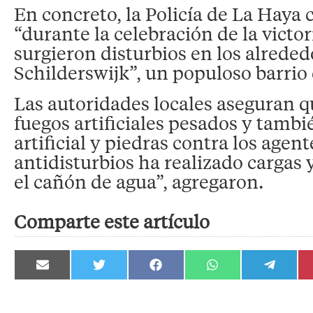
En concreto, la Policía de La Haya
“durante la celebración de la victo
surgieron disturbios en los alreded
Schilderswijk”, un populoso barrio 
Las autoridades locales aseguran q
fuegos artificiales pesados y tambi
artificial y piedras contra los agen
antidisturbios ha realizado cargas 
el cañón de agua”, agregaron.
Comparte este artículo
Compartir
Compartir
Compartir
Compartir
Compartir
en
en
en
en
en
Email
Twitter
Facebook
WhatsApp
Telegram