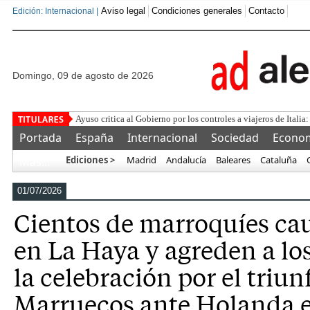
Aviso legal
Condiciones generales
Contacto
Edición: Internacional |
domingo, 09 de agosto de 2026
¿Se puede comp
Portada
España
Internacional
Sociedad
Econo
Ediciones >
Madrid
Andalucía
Baleares
Cataluña
Más…
01/07/2026
Cientos de marroquíes cau
en La Haya y agreden a los
la celebración por el triun
Marruecos ante Holanda e