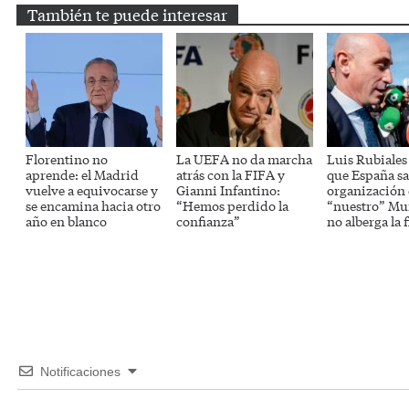
También te puede interesar
Florentino no
La UEFA no da marcha
Luis Rubiales
aprende: el Madrid
atrás con la FIFA y
que España sa
vuelve a equivocarse y
Gianni Infantino:
organización
se encamina hacia otro
“Hemos perdido la
“nuestro” Mun
año en blanco
confianza”
no alberga la f
Notificaciones