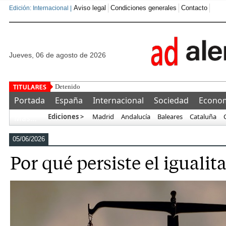
Aviso legal
Condiciones generales
Contacto
Edición: Internacional |
jueves, 06 de agosto de 2026
Detenido un marroquí tras golpear, secuestrar
Portada
España
Internacional
Sociedad
Econo
Ediciones >
Madrid
Andalucía
Baleares
Cataluña
Más…
05/06/2026
Por qué persiste el igualit