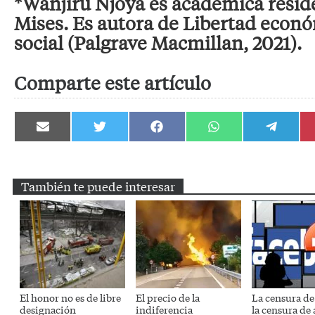
*Wanjiru Njoya es académica reside
Mises. Es autora de Libertad económ
social (Palgrave Macmillan, 2021).
Comparte este artículo
Compartir
Compartir
Compartir
Compartir
Compartir
en
en
en
en
en
Email
Twitter
Facebook
WhatsApp
Telegram
También te puede interesar
El honor no es de libre
El precio de la
La censura de
designación
indiferencia
la censura de