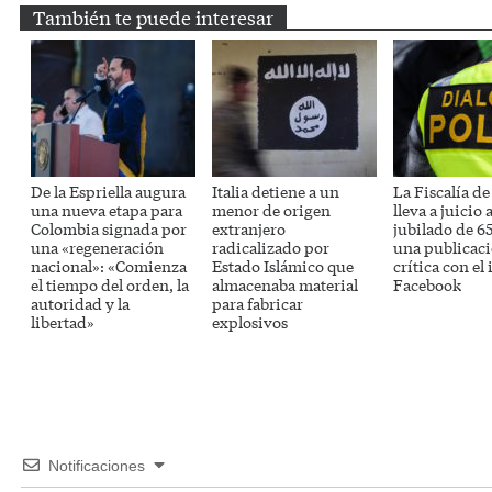
También te puede interesar
De la Espriella augura
Italia detiene a un
La Fiscalía de
una nueva etapa para
menor de origen
lleva a juicio 
Colombia signada por
extranjero
jubilado de 6
una «regeneración
radicalizado por
una publicac
nacional»: «Comienza
Estado Islámico que
crítica con el
el tiempo del orden, la
almacenaba material
Facebook
autoridad y la
para fabricar
libertad»
explosivos
Notificaciones