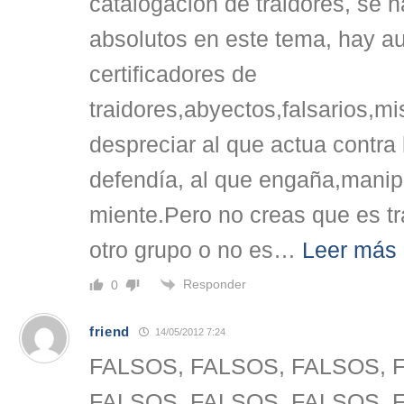
catalogación de traidores, se h
absolutos en este tema, hay au
certificadores de
traidores,abyectos,falsarios,m
despreciar al que actua contra 
defendía, al que engaña,manip
miente.Pero no creas que es tr
otro grupo o no es
…
Leer más
Responder
0
friend
14/05/2012 7:24
FALSOS, FALSOS, FALSOS, 
FALSOS, FALSOS, FALSOS, 