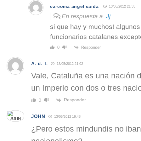
carcoma angel caida
13/05/2012 21:35
En respuesta a
Jj
si que hay y muchos! algunos 
funcionarios catalanes.except
Responder
0
A. d. T.
13/05/2012 21:02
Vale, Cataluña es una nación 
un Imperio con dos o tres naci
Responder
0
JOHN
13/05/2012 19:48
¿Pero estos mindundis no iban