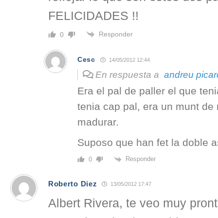
FELICIDADES !!
Responder
0
Cesc
14/05/2012 12:44
En respuesta a
andreu picar
Era el pal de paller el que ten
tenia cap pal, era un munt d
madurar.
Suposo que han fet la doble a
Responder
0
Roberto Diez
13/05/2012 17:47
Albert Rivera, te veo muy pront