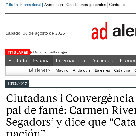
Aviso legal
Condiciones generales
Contacto
Edición: Internacional |
sábado, 08 de agosto de 2026
De la Espriella augura una nueva etapa para Colombia signad
Portada
España
Internacional
Sociedad
Econo
Ediciones >
Madrid
Andalucía
Baleares
Cataluña
Más…
13/05/2012
Ciutadans i Convergència 
pal de famé: Carmen River
Segadors’ y dice que “Cat
nación”