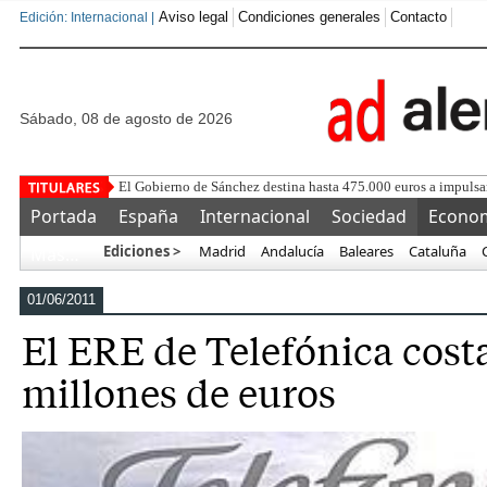
Aviso legal
Condiciones generales
Contacto
Edición: Internacional |
sábado, 08 de agosto de 2026
Florentino n
Portada
España
Internacional
Sociedad
Econo
Ediciones >
Madrid
Andalucía
Baleares
Cataluña
Más…
01/06/2011
El ERE de Telefónica cost
millones de euros