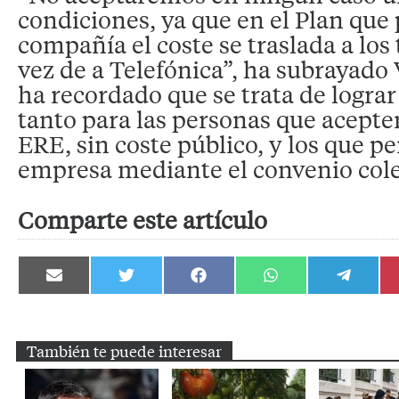
condiciones, ya que en el Plan que
compañía el coste se traslada a los
vez de a Telefónica”, ha subrayado
ha recordado que se trata de logra
tanto para las personas que acepte
ERE, sin coste público, y los que p
empresa mediante el convenio cole
Comparte este artículo
Compartir
Compartir
Compartir
Compartir
Compartir
en
en
en
en
en
Email
Twitter
Facebook
WhatsApp
Telegram
También te puede interesar