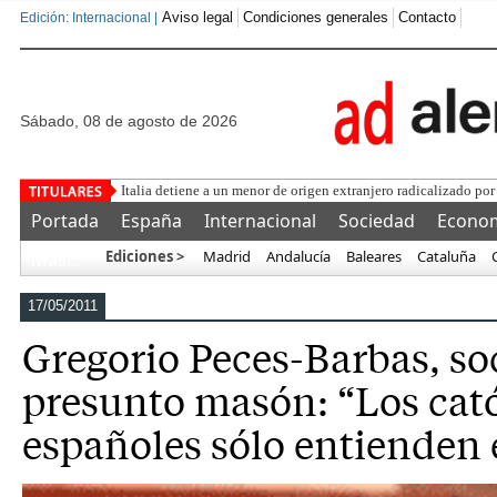
Aviso legal
Condiciones generales
Contacto
Edición: Internacional |
sábado, 08 de agosto de 2026
Una asociación militar ex
Portada
España
Internacional
Sociedad
Econo
Ediciones >
Madrid
Andalucía
Baleares
Cataluña
Más…
17/05/2011
Gregorio Peces-Barbas, soc
presunto masón: “Los cató
españoles sólo entienden 