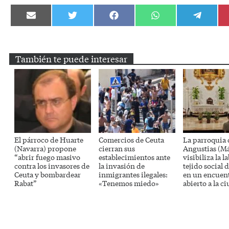
Compartir
Compartir
Compartir
Compartir
Compartir
en
en
en
en
en
Email
Twitter
Facebook
WhatsApp
Telegram
También te puede interesar
El párroco de Huarte
Comercios de Ceuta
La parroquia 
(Navarra) propone
cierran sus
Angustias (Má
“abrir fuego masivo
establecimientos ante
visibiliza la l
contra los invasores de
la invasión de
tejido social d
Ceuta y bombardear
inmigrantes ilegales:
en un encuen
Rabat”
«Tenemos miedo»
abierto a la c