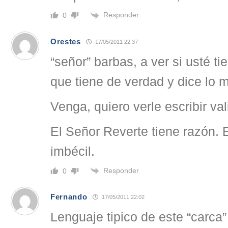
Responder
0
Orestes
17/05/2011 22:37
“señor” barbas, a ver si usté ti
que tiene de verdad y dice lo 
Venga, quiero verle escribir val
El Señor Reverte tiene razón. 
imbécil.
Responder
0
Fernando
17/05/2011 22:02
Lenguaje tipico de este “carca”