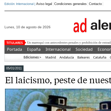
Aviso legal
Condiciones generales
Contacto
Edición: Internacional |
lunes, 10 de agosto de 2026
Las ONGs denuncian que son los p
Portada
España
Internacional
Sociedad
Econo
Ediciones >
Madrid
Andalucía
Baleares
Cataluña
Más…
05/01/2011
El laicismo, peste de nues