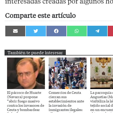
interesadas creadas por algunos h
Comparte este artículo
Compartir
Compartir
Compartir
Compartir
Compartir
en
en
en
en
en
Email
Twitter
Facebook
WhatsApp
Telegram
También te puede interesar
El párroco de Huarte
Comercios de Ceuta
La parroquia 
(Navarra) propone
cierran sus
Angustias (Má
“abrir fuego masivo
establecimientos ante
visibiliza la l
contra los invasores de
la invasión de
tejido social d
Ceuta y bombardear
inmigrantes ilegales:
en un encuen