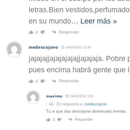
letras.Bien vestidos,perfumados 
en su mundo
…
Leer más »
Responder
0
medescojono
04/01/2011 21:39
jajajajjajajajajajjajajaja. Pobre 
pues encima habrá gente que lo
Responder
0
maximo
06/01/2011 3:50
En respuesta a
medescojono
Tu si que das descojone disminuido mental.
Responder
0