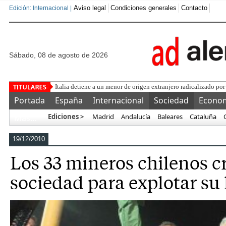
Aviso legal
Condiciones generales
Contacto
Edición: Internacional |
sábado, 08 de agosto de 2026
Una asociació
Portada
España
Internacional
Sociedad
Econo
Ediciones >
Madrid
Andalucía
Baleares
Cataluña
Más…
19/12/2010
Los 33 mineros chilenos c
sociedad para explotar su 