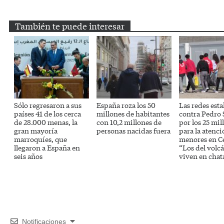
Email
Twitter
Facebook
WhatsApp
Telegram
También te puede interesar
Sólo regresaron a sus
España roza los 50
Las redes esta
países 41 de los cerca
millones de habitantes
contra Pedro
de 28.000 menas, la
con 10,2 millones de
por los 25 mil
gran mayoría
personas nacidas fuera
para la atenci
marroquíes, que
menores en C
llegaron a España en
“Los del volc
seis años
viven en chat
Notificaciones