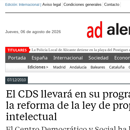
Aviso legal
Condiciones generales
Contacto
Edición: Internacional |
jueves, 06 de agosto de 2026
La Policía Local de Alicante detiene en la playa del Postiguet 
Portada
España
Internacional
Sociedad
Econo
Ediciones >
Madrid
Andalucía
Baleares
Cataluña
Más…
07/12/2010
El CDS llevará en su progr
la reforma de la ley de pr
intelectual
El Centro Democrático y Social ha