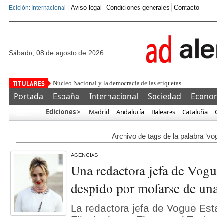
Aviso legal
Condiciones generales
Contacto
Edición: Internacional |
sábado, 08 de agosto de 2026
Núcleo Nacional y la democracia de las etiquetas
Portada
España
Internacional
Sociedad
Econo
Ediciones >
Madrid
Andalucía
Baleares
Cataluña
Más…
Archivo de tags de la palabra ‘vo
AGENCIAS
Una redactora jefa de Vogue
despido por mofarse de un
La redactora jefa de Vogue Est