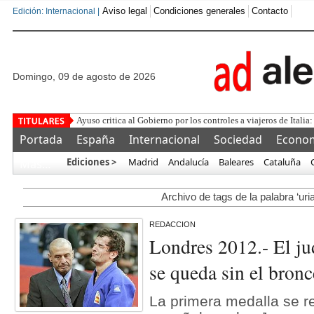
Aviso legal
Condiciones generales
Contacto
Edición: Internacional |
domingo, 09 de agosto de 2026
Ayuso critica al Gobierno por los controles a viajeros de Italia:
Portada
España
Internacional
Sociedad
Econo
Ediciones >
Madrid
Andalucía
Baleares
Cataluña
Más…
Archivo de tags de la palabra ‘uria
REDACCION
Londres 2012.- El ju
se queda sin el bronc
La primera medalla se re