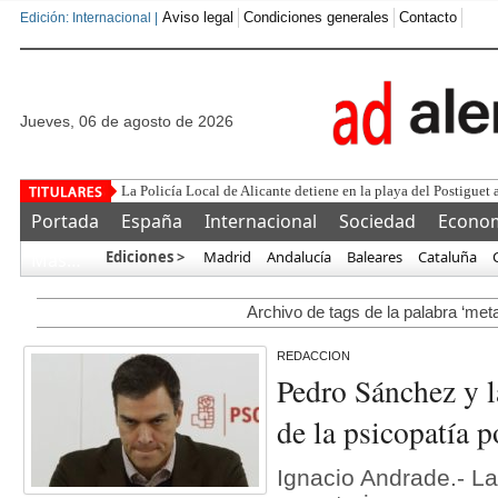
Aviso legal
Condiciones generales
Contacto
Edición: Internacional |
jueves, 06 de agosto de 2026
La Policía Local de Alicante detiene en la playa del Postiguet 
Portada
España
Internacional
Sociedad
Econo
Ediciones >
Madrid
Andalucía
Baleares
Cataluña
Más…
Archivo de tags de la palabra ‘meta
REDACCION
Pedro Sánchez y l
de la psicopatía p
Ignacio Andrade.- La