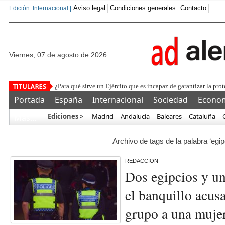
Aviso legal
Condiciones generales
Contacto
Edición: Internacional |
viernes, 07 de agosto de 2026
La Federación
Portada
España
Internacional
Sociedad
Econo
Ediciones >
Madrid
Andalucía
Baleares
Cataluña
Más…
Archivo de tags de la palabra ‘egip
REDACCION
Dos egipcios y un 
el banquillo acus
grupo a una mujer