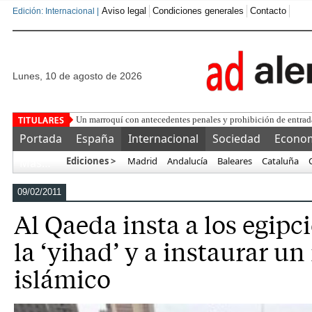
Aviso legal
Condiciones generales
Contacto
Edición: Internacional |
lunes, 10 de agosto de 2026
Portada
España
Internacional
Sociedad
Econo
Ediciones >
Madrid
Andalucía
Baleares
Cataluña
Más…
09/02/2011
Al Qaeda insta a los egipci
la ‘yihad’ y a instaurar u
islámico