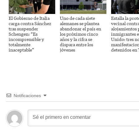
El Gobierno de Italia
Uno de cada siete
Estalla la prot
carga contra Sánchez
alemanes se plantea
vecinal contra
tras suspender
abandonar el país en
alojamientos 
Schengen: “Es
los próximos cinco
inmigrantes 
incomprensible y
años y la cifra se
Unido: tres n
totalmente
dispara entre los
manifestacion
inaceptable”
jóvenes
detenidos en 
Notificaciones