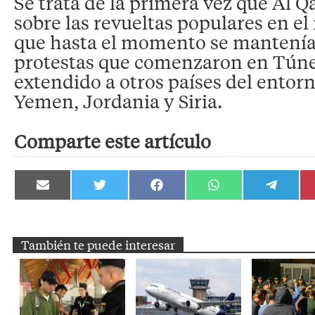
Se trata de la primera vez que Al 
sobre las revueltas populares en e
que hasta el momento se mantenía
protestas que comenzaron en Túne
extendido a otros países del entor
Yemen, Jordania y Siria.
Comparte este artículo
Compartir
Compartir
Compartir
Compartir
Compartir
en
en
en
en
en
Email
Twitter
Facebook
WhatsApp
Telegram
También te puede interesar