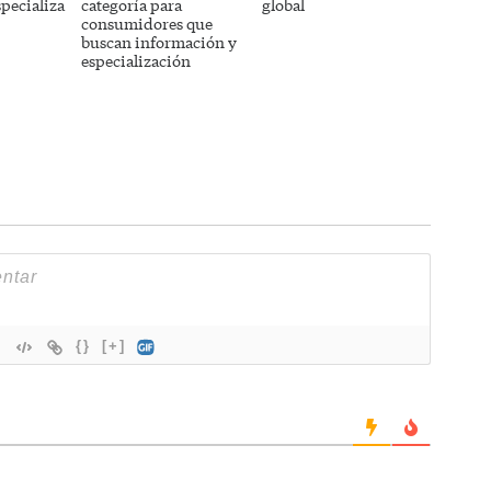
specializa
categoría para
global
consumidores que
buscan información y
especialización
{}
[+]