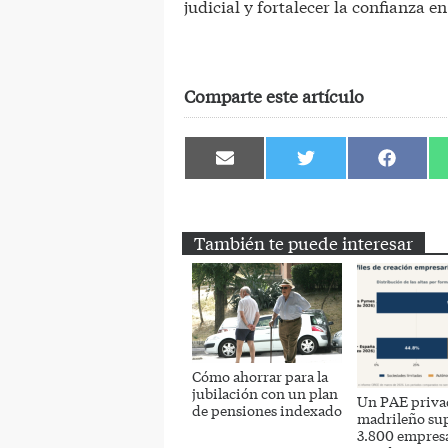
judicial y fortalecer la confianza e
Comparte este artículo
Compartir
Compartir
Comparti
en
en
en
Email
Twitter
Facebook
También te puede interesar
Cómo ahorrar para la
jubilación con un plan
Un PAE priva
de pensiones indexado
madrileño sup
3.800 empres