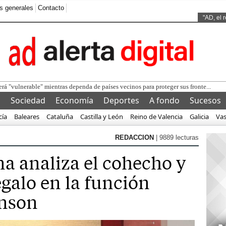
s generales
Contacto
Ads by
"AD, el 
erá "vulnerable" mientras dependa de países vecinos para proteger sus fronte...
l
Sociedad
Economía
Deportes
A fondo
Sucesos
cía
Baleares
Cataluña
Castilla y León
Reino de Valencia
Galicia
Va
REDACCION
| 9889 lecturas
 analiza el cohecho y
regalo en la función
inson