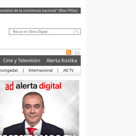
revulsivo de la conciencia nacional" (Blas Piñar)
Cine y Televisión
Alerta Kostka
scongadas
|
Internacional
|
AD TV