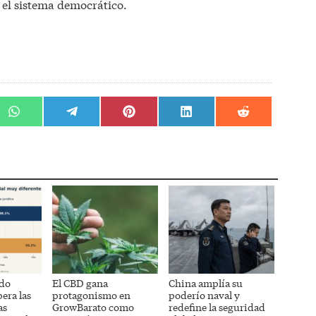
n el sistema democrático.
r
Compartir
Compartir
Compartir
Compartir
Compartir
en
en
en
en
en
WhatsApp
Telegram
Pinterest
LinkedIn
Reddit
do
El CBD gana
China amplía su
era las
protagonismo en
poderío naval y
as
GrowBarato como
redefine la seguridad