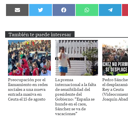
Compartir
Compartir
Compartir
Compartir
Compartir
en
en
en
en
en
Email
Twitter
Facebook
WhatsApp
Telegram
También te puede interesar
Preocupación por el
La prensa
Pedro Sánche
llamamiento en redes
internacional a la falta
el desplazami
sociales a una nueva
de sensibilidad del
Rey a Ceuta
entrada masiva en
presidente del
(Videocoment
Ceuta el 15 de agosto
Gobierno: “España se
Joaquín Abad
hunde en el caos,
Sánchez se va de
vacaciones”