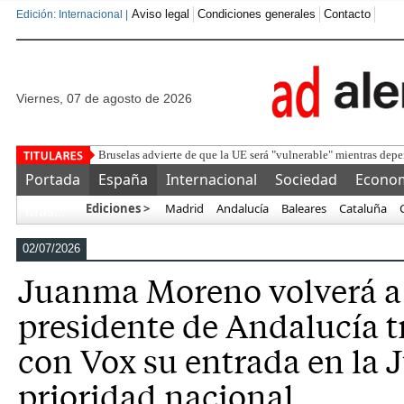
Aviso legal
Condiciones generales
Contacto
Edición: Internacional |
viernes, 07 de agosto de 2026
Detenido un
Portada
España
Internacional
Sociedad
Econo
Ediciones >
Madrid
Andalucía
Baleares
Cataluña
Más…
02/07/2026
Juanma Moreno volverá a 
presidente de Andalucía t
con Vox su entrada en la J
prioridad nacional