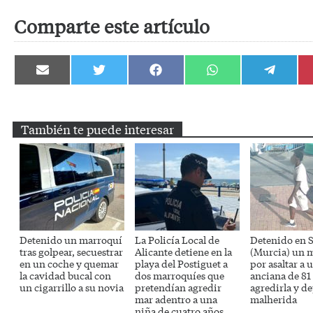
Comparte este artículo
Compartir
Compartir
Compartir
Compartir
Compartir
en
en
en
en
en
Email
Twitter
Facebook
WhatsApp
Telegram
También te puede interesar
Detenido un marroquí
La Policía Local de
Detenido en S
tras golpear, secuestrar
Alicante detiene en la
(Murcia) un 
en un coche y quemar
playa del Postiguet a
por asaltar a 
la cavidad bucal con
dos marroquíes que
anciana de 81
un cigarrillo a su novia
pretendían agredir
agredirla y de
mar adentro a una
malherida
niña de cuatro años