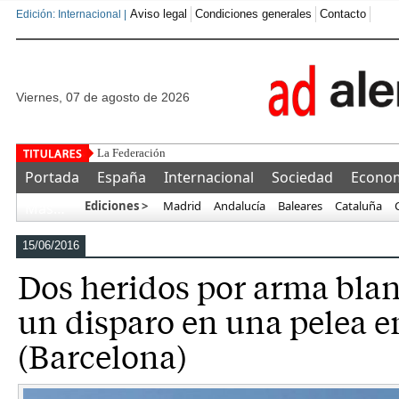
Aviso legal
Condiciones generales
Contacto
Edición: Internacional |
viernes, 07 de agosto de 2026
La Federación y la UEFA proponen a F
Portada
España
Internacional
Sociedad
Econo
Ediciones >
Madrid
Andalucía
Baleares
Cataluña
Más…
15/06/2016
Dos heridos por arma blan
un disparo en una pelea 
(Barcelona)