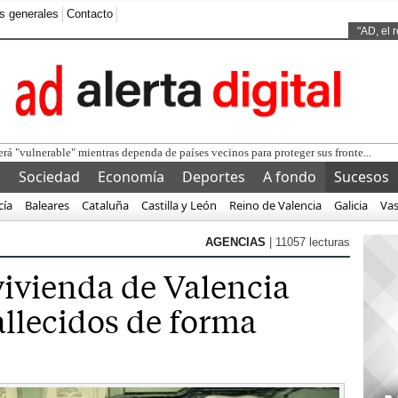
s generales
Contacto
Ads by
"AD, el 
erá "vulnerable" mientras dependa de países vecinos para proteger sus fronte...
l
Sociedad
Economía
Deportes
A fondo
Sucesos
cía
Baleares
Cataluña
Castilla y León
Reino de Valencia
Galicia
Va
AGENCIAS
| 11057 lecturas
vivienda de Valencia
llecidos de forma