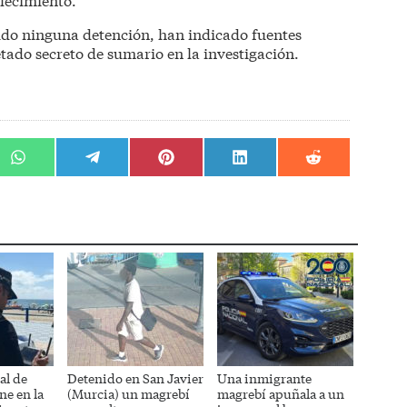
do ninguna detención, han indicado fuentes
etado secreto de sumario en la investigación.
r
Compartir
Compartir
Compartir
Compartir
Compartir
en
en
en
en
en
WhatsApp
Telegram
Pinterest
LinkedIn
Reddit
al de
Detenido en San Javier
Una inmigrante
ne en la
(Murcia) un magrebí
magrebí apuñala a un