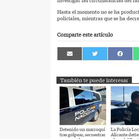
Hasta el momento no se ha produci
policiales, mientras que se ha decr
Comparte este artículo
Compartir
Compartir
Comparti
en
en
en
Email
Twitter
Facebook
También te puede interesar
Detenido un marroquí
La Policía Loc
tras golpear, secuestrar
Alicante detie