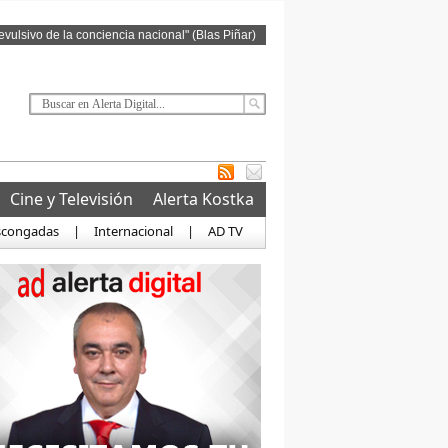
revulsivo de la conciencia nacional" (Blas Piñar)
Cine y Televisión
Alerta Kostka
scongadas
|
Internacional
|
AD TV