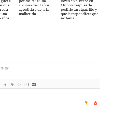
iguet a
por asaltar a una
joven en el brazo en
es que
anciana de 81 años,
Murcia después de
redir
agredirla y dejarla
pedirle un cigarrillo y
 una
malherida
que le respondiera que
o años
no tenía
{}
[+]