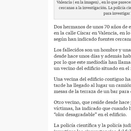
Valencia ( en la imagen) , en lo que parec
cercanas a la investigación. La policía cie
para investigar
Dos hermanos de unos 70 años de e
en la calle Císcar en Valencia, en l
según han indicado fuentes cercana
Los fallecidos son un hombre y una
desde hace unos días y además habí
por lo que este mediodía han llamad
un vecino del edificio situado en el
Una vecina del edificio contiguo ha
tarde ha llegado al lugar un camión
mesas de la terraza de un bar para 
Otro vecino, que reside desde hace 
víctimas, ha indicado que cuando ha
“olor desagradable” en el edificio.
La policía científica y la policía j
investigar las circunstancias del fa