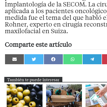
Implantología de la SECOM. La cir
aplicada a los pacientes oncológicos
medida fue el tema del que habló e
Rohner, experto en cirugía reconst
maxilofacial en Suiza.
Comparte este artículo
Compartir
Compartir
Compartir
Compartir
Compartir
en
en
en
en
en
Email
Twitter
Facebook
WhatsApp
Telegram
También te puede interesar