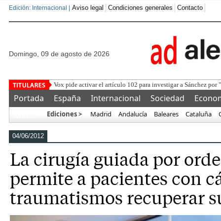
Aviso legal
Condiciones generales
Contacto
Edición: Internacional |
domingo, 09 de agosto de 2026
Las chanclas de
Portada
España
Internacional
Sociedad
Econo
Ediciones >
Madrid
Andalucía
Baleares
Cataluña
Más…
04/06/2012
La cirugía guiada por ord
permite a pacientes con c
traumatismos recuperar s