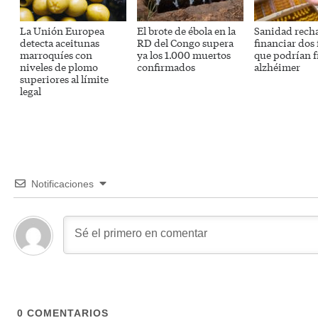
La Unión Europea
El brote de ébola en la
Sanidad rech
detecta aceitunas
RD del Congo supera
financiar dos
marroquíes con
ya los 1.000 muertos
que podrían f
niveles de plomo
confirmados
alzhéimer
superiores al límite
legal
Notificaciones
0
COMENTARIOS