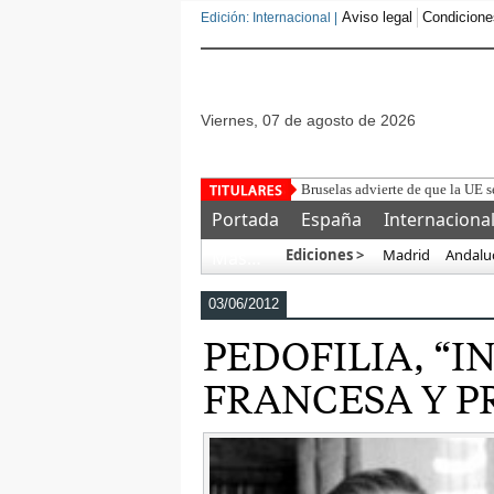
Aviso legal
Condicione
Edición: Internacional |
viernes, 07 de agosto de 2026
Detenido un marroquí
Portada
España
Internaciona
Ediciones >
Madrid
Andalu
Más…
03/06/2012
PEDOFILIA, “I
FRANCESA Y P