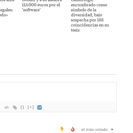
113.000 euros por el
encumbrado como
egales:
‘software’
símbolo de la
edo»
diversidad, bajo
sospecha por 188
coincidencias en su
tesis
{}
[+]
el más votado