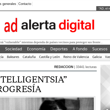
s generales
Contacto
Ads by
"AD, el 
l
Sociedad
Economía
Deportes
A fondo
Sucesos
cía
Baleares
Cataluña
Castilla y León
Reino de Valencia
Galicia
Va
REDACCION
| 33441 lecturas
NTELLIGENTSIA”
ROGRESÍA