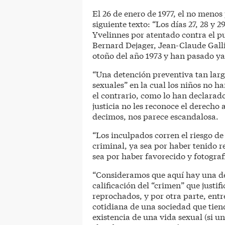
El 26 de enero de 1977, el no menos
siguiente texto: “Los días 27, 28 y 
Yvelinnes por atentado contra el p
Bernard Dejager, Jean-Claude Galli
otoño del año 1973 y han pasado ya 
“Una detención preventiva tan larg
sexuales” en la cual los niños no h
el contrario, como lo han declarado
justicia no les reconoce el derecho
decimos, nos parece escandalosa.
“Los inculpados corren el riesgo d
criminal, ya sea por haber tenido r
sea por haber favorecido y fotograf
“Consideramos que aquí hay una de
calificación del “crimen” que justif
reprochados, y por otra parte, entre
cotidiana de una sociedad que tiend
existencia de una vida sexual (si u