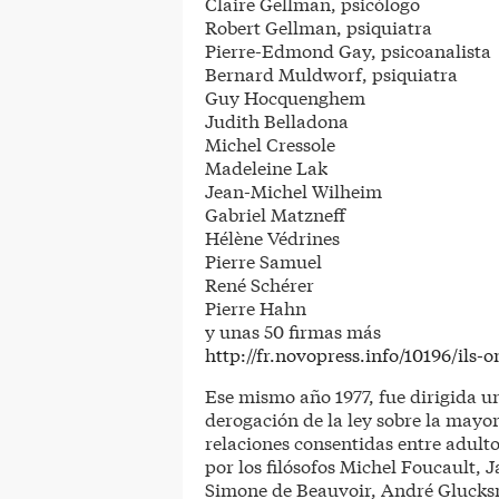
Claire Gellman, psicólogo
Robert Gellman, psiquiatra
Pierre-Edmond Gay, psicoanalista
Bernard Muldworf, psiquiatra
Guy Hocquenghem
Judith Belladona
Michel Cressole
Madeleine Lak
Jean-Michel Wilheim
Gabriel Matzneff
Hélène Védrines
Pierre Samuel
René Schérer
Pierre Hahn
y unas 50 firmas más
http://fr.novopress.info/10196/ils-o
Ese mismo año 1977, fue dirigida u
derogación de la ley sobre la mayor
relaciones consentidas entre adult
por los filósofos Michel Foucault, 
Simone de Beauvoir, André Glucksma