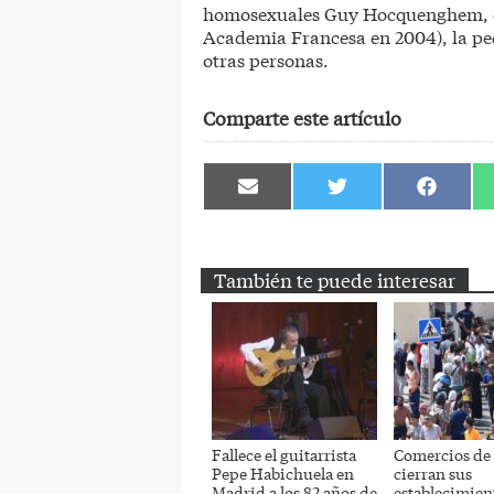
homosexuales Guy Hocquenghem, el 
Academia Francesa en 2004), la ped
otras personas.
Comparte este artículo
Compartir
Compartir
Comparti
en
en
en
Email
Twitter
Facebook
También te puede interesar
Fallece el guitarrista
Comercios de
Pepe Habichuela en
cierran sus
Madrid a los 82 años de
establecimien