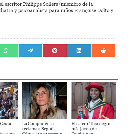
escritor Philippe Sollers (miembro de la
iatra y psicoanalista para niños Françoise Dolto y
r
Compartir
Compartir
Compartir
Compartir
Compartir
en
en
en
en
en
WhatsApp
Telegram
Pinterest
LinkedIn
Reddit
 Ceuta
La Complutense
El catedrático negro
reclama a Begoña
más joven de
tos ante
Gómez y a su asesora
Cambridge,