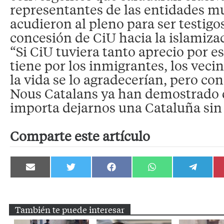
representantes de las entidades 
acudieron al pleno para ser testig
concesión de CiU hacia la islamiza
“Si CiU tuviera tanto aprecio por e
tiene por los inmigrantes, los vecin
la vida se lo agradecerían, pero con
Nous Catalans ya han demostrado 
importa dejarnos una Cataluña sin 
Comparte este artículo
Compartir
Compartir
Compartir
Compartir
Compartir
en
en
en
en
en
Email
Twitter
Facebook
WhatsApp
Telegram
También te puede interesar