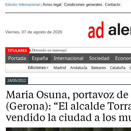
Aviso legal
Condiciones generales
Contacto
Edición: Internacional |
viernes, 07 de agosto de 2026
Detenido un marroquí tras golpear, secuestrar en un coche y
Portada
España
Internacional
Sociedad
Econo
Ediciones >
Madrid
Andalucía
Baleares
Cataluña
Más…
24/05/2012
Maria Osuna, portavoz de 
(Gerona): “El alcalde Tor
vendido la ciudad a los 