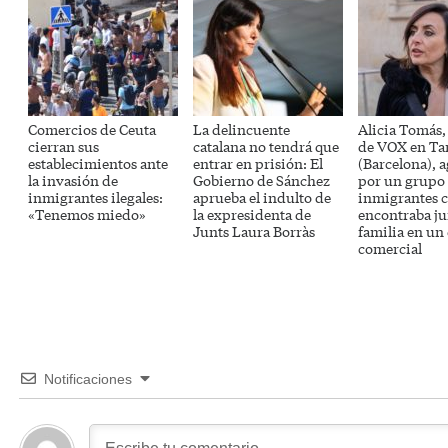
Comercios de Ceuta
La delincuente
Alicia Tomás,
cierran sus
catalana no tendrá que
de VOX en Ta
establecimientos ante
entrar en prisión: El
(Barcelona), 
la invasión de
Gobierno de Sánchez
por un grupo
inmigrantes ilegales:
aprueba el indulto de
inmigrantes 
«Tenemos miedo»
la expresidenta de
encontraba ju
Junts Laura Borràs
familia en un
comercial
Notificaciones