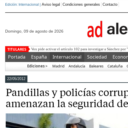
Aviso legal
Condiciones generales
Contacto
Edición: Internacional |
domingo, 09 de agosto de 2026
Las chanclas de Sánchez
Portada
España
Internacional
Sociedad
Econo
Ediciones >
Madrid
Andalucía
Baleares
Cataluña
Más…
22/05/2012
Pandillas y policías corru
amenazan la seguridad de