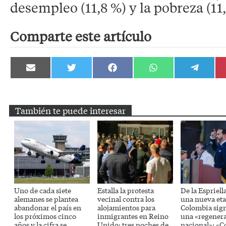
desempleo (11,8 %) y la pobreza (11,
Comparte este artículo
Compartir
Compartir
Compartir
Compartir
Compartir
en
en
en
en
en
Email
Twitter
Facebook
WhatsApp
Telegram
También te puede interesar
Uno de cada siete
Estalla la protesta
De la Espriell
alemanes se plantea
vecinal contra los
una nueva eta
abandonar el país en
alojamientos para
Colombia sig
los próximos cinco
inmigrantes en Reino
una «regener
años y la cifra se
Unido: tres noches de
nacional»: «