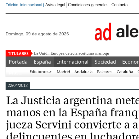
Aviso legal
Condiciones generales
Contacto
Edición: Internacional |
domingo, 09 de agosto de 2026
La Unión Europea detecta aceitunas marroquíes con niveles de
Portada
España
Internacional
Sociedad
Econo
Ediciones >
Madrid
Andalucía
Baleares
Cataluña
Más…
22/04/2012
La Justicia argentina mete
manos en la España franqu
jueza Servini convierte a 
delincuentes en luchador