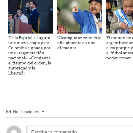
De la Espriella augura
Nicaragua se convierte
El mundo no o
una nueva etapa para
oficialmente en una
argentinos: se
Colombia signada por
dictadura
ellos porque 
una «regeneración
el fútbol ante
nacional»: «Comienza
poder comer
el tiempo del orden, la
autoridad y la
libertad»
Notificaciones