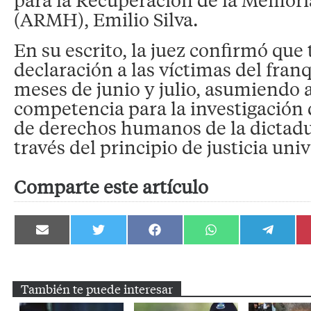
(ARMH), Emilio Silva.
En su escrito, la juez confirmó que
declaración a las víctimas del fran
meses de junio y julio, asumiendo a
competencia para la investigación 
de derechos humanos de la dictadu
través del principio de justicia univ
Comparte este artículo
Compartir
Compartir
Compartir
Compartir
Compartir
en
en
en
en
en
Email
Twitter
Facebook
WhatsApp
Telegram
También te puede interesar