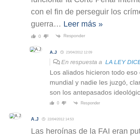
con el fin de perseguir los crí
guerra
…
Leer más »
Responder
0
A.J
23/04/2012 12:09
En respuesta a
LA LEY DICE
Los aliados hicieron todo eso
mundial y nadie les juzgó, cl
son los antepasados ideológic
Responder
0
A.J
22/04/2012 14:53
Las heroínas de la FAI eran put