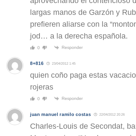
aprovechando el contencioso 
largas manos de Garzón y Rub
prefieren aliarse con la “monto
jod… a la derecha española.
Responder
0
8+816
23/04/2012 1:45
quien coño paga estas vacacio
rojeras
Responder
0
juan manuel ramilo costas
22/04/2012 20:26
Charles-Louis de Secondat, ba