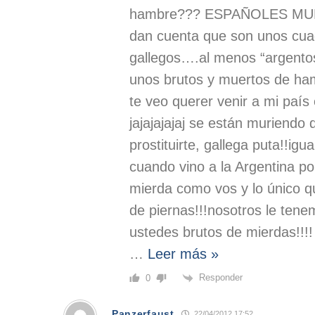
hambre??? ESPAÑOLES MU
dan cuenta que son unos cua
gallegos….al menos “argent
unos brutos y muertos de ha
te veo querer venir a mi país 
jajajajajaj se están muriendo
prostituirte, gallega puta!!igu
cuando vino a la Argentina p
mierda como vos y lo único q
de piernas!!!nosotros le tene
ustedes brutos de mierdas!!
…
Leer más »
Responder
0
Panzerfaust
22/04/2012 17:52