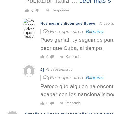
Población Italia:
…
Leer más »
Responder
0
Nos mean y dicen que llueve
23/04/2
En respuesta a
Bilbaino
Pues genial…y seguimos par
peor que Cuba, al tiempo.
Responder
0
Jj
23/04/2012 15:39
En respuesta a
Bilbaino
Parece que alguien ha encont
acabar con los nancionalismos.
Responder
0