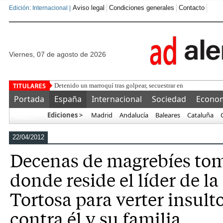
Aviso legal
Condiciones generales
Contacto
Edición: Internacional |
viernes, 07 de agosto de 2026
Detenido un marroquí tras golpear, secuestrar en un coche y q
Portada
España
Internacional
Sociedad
Econo
Ediciones >
Madrid
Andalucía
Baleares
Cataluña
Más…
22/04/2012
Decenas de magrebíes tom
donde reside el líder de l
Tortosa para verter insul
contra él y su familia