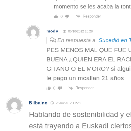
momento se les acaba la tont
Responder
0
mody
05/10/2012 15:28
En respuesta a
Sucedió en 
PES MENOS MAL QUE FUE U
BUENA ¿QUIEN ERA EL RAC
GITANO O EL MORO? si algui
le pago un mcallan 21 años
Responder
0
Bilbaino
23/04/2012 11:28
Hablando de sostenibilidad y e
está trayendo a Euskadi ciert