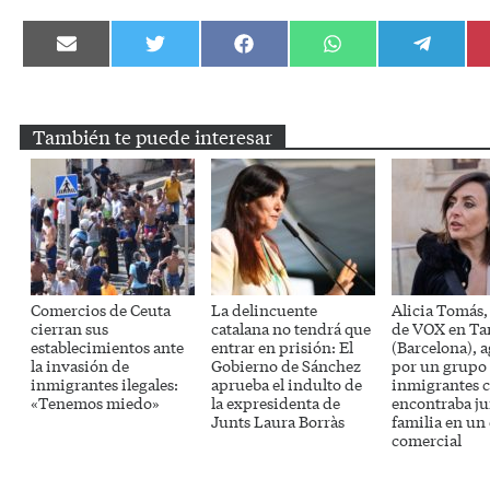
Compartir
Compartir
Compartir
Compartir
Compartir
en
en
en
en
en
Email
Twitter
Facebook
WhatsApp
Telegram
También te puede interesar
Comercios de Ceuta
La delincuente
Alicia Tomás,
cierran sus
catalana no tendrá que
de VOX en Ta
establecimientos ante
entrar en prisión: El
(Barcelona), 
la invasión de
Gobierno de Sánchez
por un grupo
inmigrantes ilegales:
aprueba el indulto de
inmigrantes 
«Tenemos miedo»
la expresidenta de
encontraba ju
Junts Laura Borràs
familia en un
comercial