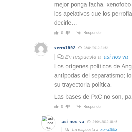
mejor ponga facha, xenofobo 
los apelativos que los perrof
decirle…
Responder
0
xerra1992
23/04/2012 21:54
En respuesta a
así nos va
Los orígenes políticos de Ang
antípodas del separatismo; l
su trayectoria política.
Las bases de PxC no son, par
Responder
0
así nos va
24/04/2012 18:45
En respuesta a
xerra1992