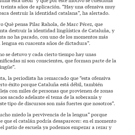
e treinta años de aplicación. “Hay una ofensiva muy
ara destruir la identidad catalana”, ha alertado.
bro Què pensa Pilar Rahola, de Marc Pérez, que
nta destruir la identidad lingüística de Cataluña, y
anta no ha parado, con uno de los momentos más
a lengua en cuarenta años de dictadura”.
no se detuvo y cada cierto tiempo hay unas
nificadas ni son conscientes, que forman parte de la
ingüe”.
sta, la periodista ha remarcado que “esta ofensiva
rto éxito porque Cataluña está débil, también
eja con miles de personas que provienen de zonas
os sacado adelante el tema de la soberanía y
te tipo de discursos son más fuertes que nosotros”.
cho miedo la pervivencia de la lengua” porque
e que el catalán podría desaparecer: en el momento
 el patio de escuela ya podemos empezar a rezar y