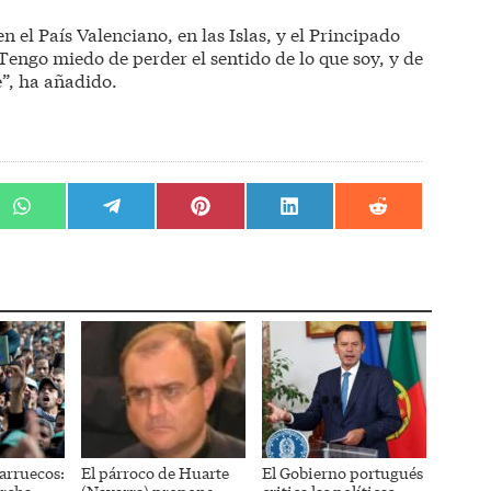
 el País Valenciano, en las Islas, y el Principado
engo miedo de perder el sentido de lo que soy, y de
”, ha añadido.
r
Compartir
Compartir
Compartir
Compartir
Compartir
en
en
en
en
en
WhatsApp
Telegram
Pinterest
LinkedIn
Reddit
arruecos:
El párroco de Huarte
El Gobierno portugués