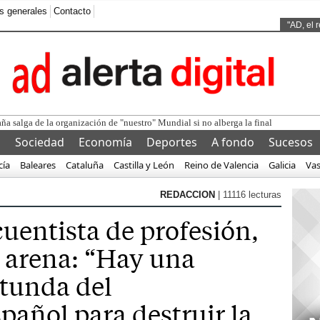
s generales
Contacto
Ads by
"AD, el 
l
Sociedad
Economía
Deportes
A fondo
Sucesos
cía
Baleares
Cataluña
Castilla y León
Reino de Valencia
Galicia
Va
REDACCION
| 11116 lecturas
cuentista de profesión,
e arena: “Hay una
tunda del
pañol para destruir la