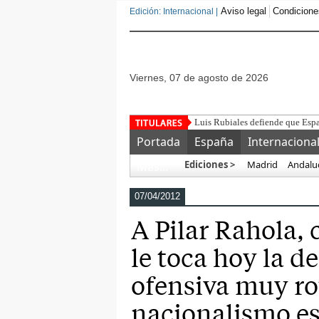
Aviso legal
Condicione
Edición: Internacional |
viernes, 07 de agosto de 2026
¿Para qué sirve u
Portada
España
Internaciona
Ediciones >
Madrid
Andalu
Más…
07/04/2012
A Pilar Rahola, 
le toca hoy la d
ofensiva muy ro
nacionalismo es