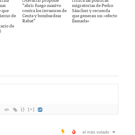
rcha
(Navarra) propone
critica las políticas
mar
“abrir fuego masivo
migratorias de Pedro
e que
contra los invasores de
Sánchez y recuerda
ierno de
Ceuta y bombardear
que generan un «efecto
Rabat”
llamada»
ario de
)
{}
[+]
el más votado