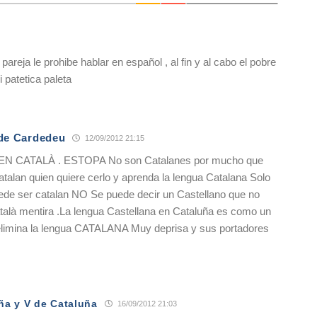
pareja le prohibe hablar en español , al fin y al cabo el pobre
 patetica paleta
de Cardedeu
12/09/2012 21:15
 CATALÀ . ESTOPA No son Catalanes por mucho que
talan quien quiere cerlo y aprenda la lengua Catalana Solo
ede ser catalan NO Se puede decir un Castellano que no
talà mentira .La lengua Castellana en Cataluña es como un
imina la lengua CATALANA Muy deprisa y sus portadores
ña y V de Cataluña
16/09/2012 21:03