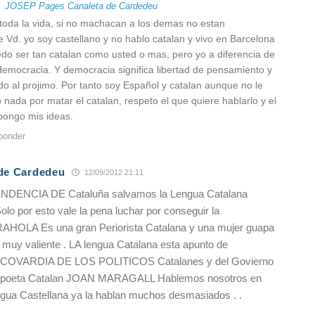
a
JOSEP Pages Canaleta de Cardedeu
toda la vida, si no machacan a los demas no estan
 Vd. yo soy castellano y no hablo catalan y vivo en Barcelona
do ser tan catalan como usted o mas, pero yo a diferencia de
 democracia. Y democracia significa libertad de pensamiento y
o al projimo. Por tanto soy Español y catalan aunque no le
 nada por matar el catalan, respeto el que quiere hablarlo y el
pongo mis ideas.
ponder
de Cardedeu
12/09/2012 21:11
NDENCIA DE Cataluña salvamos la Lengua Catalana
olo por esto vale la pena luchar por conseguir la
OLA Es una gran Periorista Catalana y una mujer guapa
r muy valiente . LA lengua Catalana esta apunto de
la COVARDIA DE LOS POLITICOS Catalanes y del Govierno
an poeta Catalan JOAN MARAGALL Hablemos nosotros en
engua Castellana ya la hablan muchos desmasiados . .