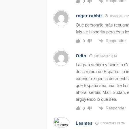
Responder
0
roger rabbit
08/04/2012 9
Que personaje más repugnan
falsa e hipocrita pero ésta l
Responder
0
Odin
08/04/2012 0:13
La gran señora y sionista.
de la rotura de España. La i
exterior exigen la desmenbr
que España sea una. Se la 
ahora, serbia, Mali, Sudan, e
arguyendo lo que sea.
Responder
0
Lesmes
07/04/2012 21:26