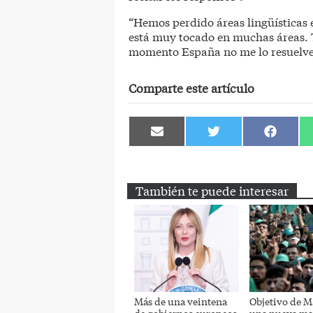
“Hemos perdido áreas lingüísticas en
está muy tocado en muchas áreas. T
momento España no me lo resuelve
Comparte este artículo
Compartir
Compartir
Comparti
en
en
en
Email
Twitter
Facebook
También te puede interesar
Más de una veintena
Objetivo de M