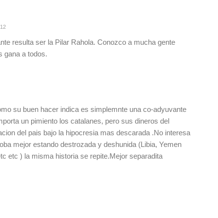
:12
te resulta ser la Pilar Rahola. Conozco a mucha gente
es gana a todos.
Como su buen hacer indica es simplemnte una co-adyuvante
mporta un pimiento los catalanes, pero sus dineros del
acion del pais bajo la hipocresia mas descarada .No interesa
roba mejor estando destrozada y deshunida (Libia, Yemen
tc etc ) la misma historia se repite.Mejor separadita