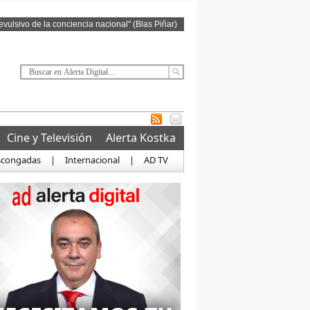
revulsivo de la conciencia nacional" (Blas Piñar)
Cine y Televisión
Alerta Kostka
scongadas
|
Internacional
|
AD TV