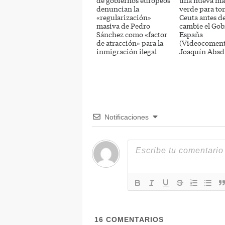
de gobiernos europeos
una nueva ma
denuncian la
verde para to
«regularización»
Ceuta antes d
masiva de Pedro
cambie el Gob
Sánchez como «factor
España
de atracción» para la
(Videocoment
inmigración ilegal
Joaquín Abad
Notificaciones
16
COMENTARIOS