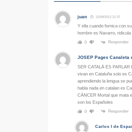
juan
12/09/2012 21:37
Y ella cuando fornica con su 
hombre es Navarro, ridicula i
Responder
0
JOSEP Pages Canaleta 
SER CATALÀ ES PARLAR EN
vivan en Cataluña solo es Ca
aprendiendo la lengua se pu
habla nada en catalan es Ca
CÁNCER Mortal que mata el
son los Españoles
Responder
0
Carlos I de Espa