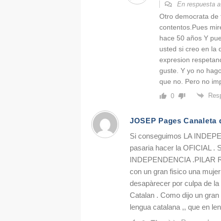
En respuesta 
Otro democrata de 
contentos.Pues mire
hace 50 años Y pue
usted si creo en la
expresion respetand
guste. Y yo no hago
que no. Pero no im
Res
0
JOSEP Pages Canaleta 
Si conseguimos LA INDEPE
pasaria hacer la OFICIAL . S
INDEPENDENCIA .PILAR RAH
con un gran fisico una muje
desapàrecer por culpa de 
Catalan . Como dijo un gr
lengua catalana ,, que en l