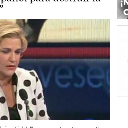
”
uña está débil” y que por este motivo se cuestiona