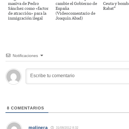
masiva de Pedro
cambie el Gobierno de
Ceuta y bomb
Sánchez como «factor
España
Rabat”
de atracción» para la
(Videocomentario de
inmigración ilegal
Joaquín Abad)
Notificaciones
8
COMENTARIOS
molinera
31/08/2012 8:32