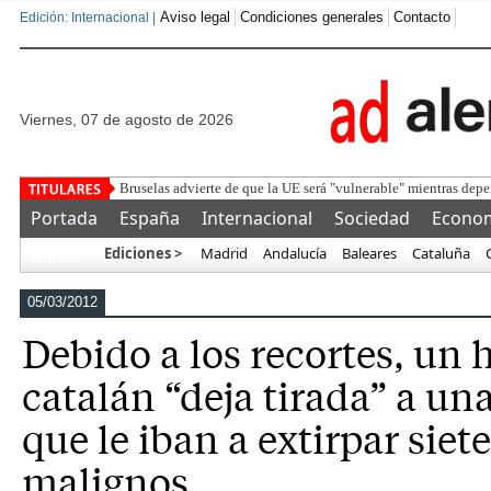
Aviso legal
Condiciones generales
Contacto
Edición: Internacional |
viernes, 07 de agosto de 2026
Detenido un marroquí
Portada
España
Internacional
Sociedad
Econo
Ediciones >
Madrid
Andalucía
Baleares
Cataluña
Más…
05/03/2012
Debido a los recortes, un 
catalán “deja tirada” a una
que le iban a extirpar sie
malignos