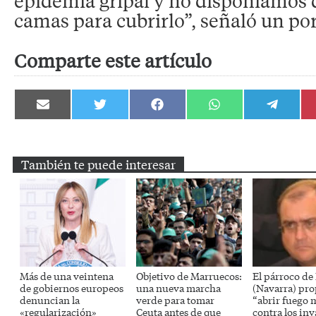
epidemia gripal y no disponíamos d
camas para cubrirlo”, señaló un po
Comparte este artículo
Compartir
Compartir
Compartir
Compartir
Compartir
en
en
en
en
en
Email
Twitter
Facebook
WhatsApp
Telegram
También te puede interesar
Más de una veintena
Objetivo de Marruecos:
El párroco de
de gobiernos europeos
una nueva marcha
(Navarra) pr
denuncian la
verde para tomar
“abrir fuego 
«regularización»
Ceuta antes de que
contra los inv