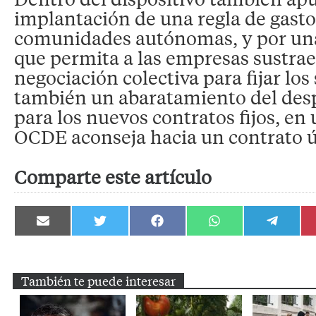
implantación de una regla de gasto
comunidades autónomas, y por una
que permita a las empresas sustrae
negociación colectiva para fijar los
también un abaratamiento del des
para los nuevos contratos fijos, en
OCDE aconseja hacia un contrato ú
Comparte este artículo
Compartir
Compartir
Compartir
Compartir
Compartir
en
en
en
en
en
Email
Twitter
Facebook
WhatsApp
Telegram
También te puede interesar