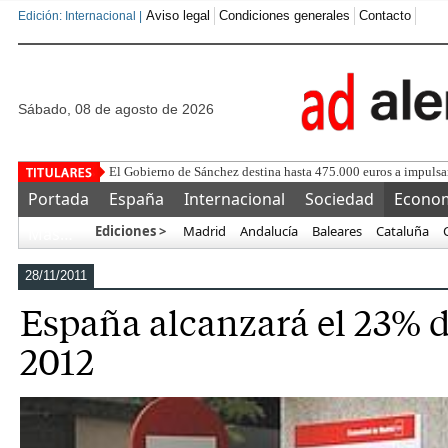
Aviso legal
Condiciones generales
Contacto
Edición: Internacional |
sábado, 08 de agosto de 2026
Flore
Portada
España
Internacional
Sociedad
Econo
Ediciones >
Madrid
Andalucía
Baleares
Cataluña
Más…
28/11/2011
España alcanzará el 23% d
2012