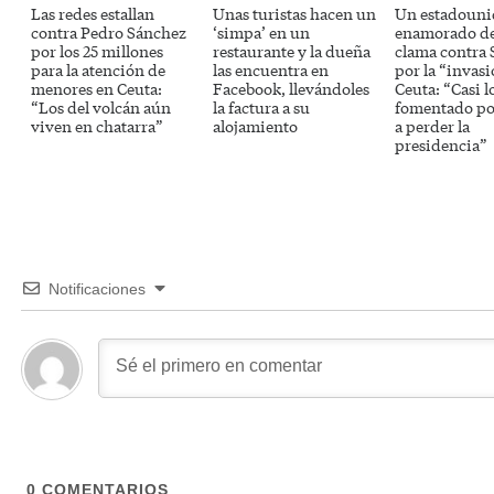
Las redes estallan
Unas turistas hacen un
Un estadouni
contra Pedro Sánchez
‘simpa’ en un
enamorado d
por los 25 millones
restaurante y la dueña
clama contra
para la atención de
las encuentra en
por la “invas
menores en Ceuta:
Facebook, llevándoles
Ceuta: “Casi l
“Los del volcán aún
la factura a su
fomentado po
viven en chatarra”
alojamiento
a perder la
presidencia”
Notificaciones
0
COMENTARIOS