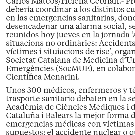
Carlos Mateos/Helena Cebrián.- Pro
debería coordinar a los distintos 
en las emergencias sanitarias, don
desencadenar una alarma social, s
reunidos hoy jueves en la jornada ‘
situacions no ordinàries: Accident
víctimes i situiacions de risc’, orga
Societat Catalana de Medicina d’U
Emergències (SocMUE), en colabor
Científica Menarini.
Unos 300 médicos, enfermeros y t
trasporte sanitario debaten en la s
Acadèmia de Ciències Mèdiques i de
Cataluña i Balears la mejor forma d
emergencias médicas con víctimas 
supuestos: el accidente nuclear o q