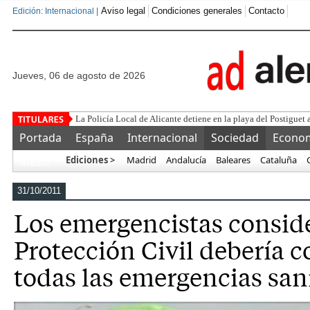
Aviso legal
Condiciones generales
Contacto
Edición: Internacional |
jueves, 06 de agosto de 2026
Este corrupt
Portada
España
Internacional
Sociedad
Econo
Ediciones >
Madrid
Andalucía
Baleares
Cataluña
Más…
31/10/2011
Los emergencistas consid
Protección Civil debería 
todas las emergencias san