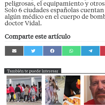
peligrosas, el equipamiento y otro
Solo 6 ciudades españolas cuentan
algún médico en el cuerpo de bomb
doctor Vidal.
Comparte este artículo
Compartir
Compartir
Compartir
Compartir
Compartir
en
en
en
en
en
Email
Twitter
Facebook
WhatsApp
Telegram
También te puede interesar