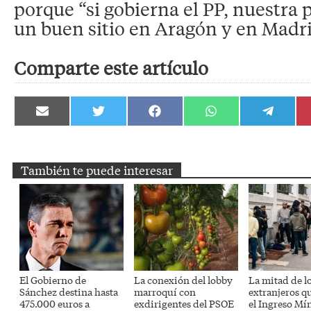
porque “si gobierna el PP, nuestra 
un buen sitio en Aragón y en Madri
Comparte este artículo
Compartir
Compartir
Compartir
Compartir
Compartir
en
en
en
en
en
Email
Twitter
Facebook
WhatsApp
Telegram
También te puede interesar
El Gobierno de
La conexión del lobby
La mitad de l
Sánchez destina hasta
marroquí con
extranjeros q
475.000 euros a
exdirigentes del PSOE
el Ingreso M