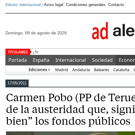
Aviso legal
Condiciones generales
Contacto
Edición: Internacional |
domingo, 09 de agosto de 2026
¿Se puede comprar un bolso de lujo a mitad d
Portada
España
Internacional
Sociedad
Econo
Ediciones >
Madrid
Andalucía
Baleares
Cataluña
Más…
17/05/2011
Carmen Pobo (PP de Teruel
de la austeridad que, signi
bien” los fondos públicos