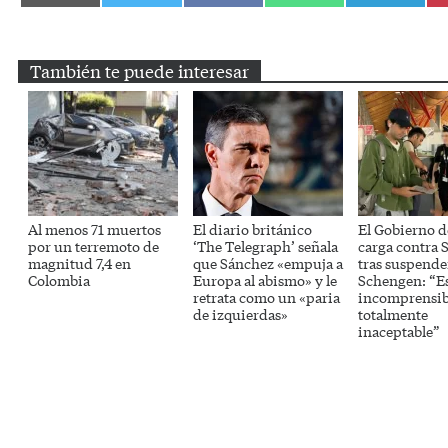
en
en
en
en
en
Email
Twitter
Facebook
WhatsApp
Telegram
También te puede interesar
Al menos 71 muertos
El diario británico
El Gobierno de
por un terremoto de
‘The Telegraph’ señala
carga contra 
magnitud 7,4 en
que Sánchez «empuja a
tras suspende
Colombia
Europa al abismo» y le
Schengen: “E
retrata como un «paria
incomprensib
de izquierdas»
totalmente
inaceptable”