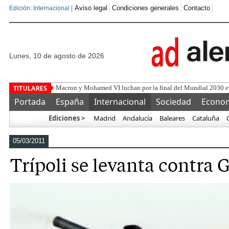
Aviso legal
Condiciones generales
Contacto
Edición: Internacional |
lunes, 10 de agosto de 2026
Al menos 71 muertos po
Portada
España
Internacional
Sociedad
Econo
Ediciones >
Madrid
Andalucía
Baleares
Cataluña
Más…
05/03/2011
Trípoli se levanta contra 