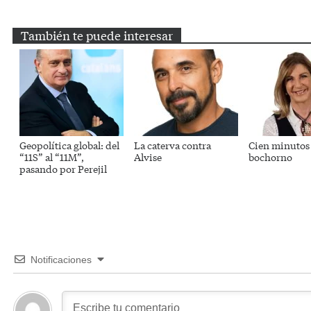
Email
Twitter
Facebook
WhatsApp
Telegram
También te puede interesar
Geopolítica global: del
La caterva contra
Cien minutos
“11S” al “11M”,
Alvise
bochorno
pasando por Perejil
Notificaciones