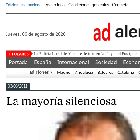
Aviso legal
Condiciones generales
Contacto
Edición: Internacional |
jueves, 06 de agosto de 2026
Este corrupto traiciona
Portada
España
Internacional
Sociedad
Econo
Ediciones >
Madrid
Andalucía
Baleares
Cataluña
Más…
03/03/2011
La mayoría silenciosa