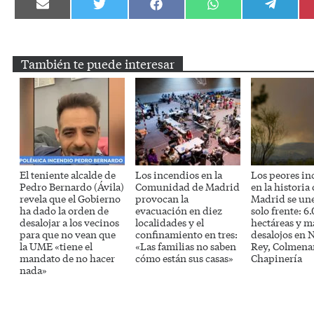
Compartir
Compartir
Compartir
Compartir
Compartir
en
en
en
en
en
Email
Twitter
Facebook
WhatsApp
Telegram
También te puede interesar
El teniente alcalde de
Los incendios en la
Los peores in
Pedro Bernardo (Ávila)
Comunidad de Madrid
en la historia
revela que el Gobierno
provocan la
Madrid se un
ha dado la orden de
evacuación en diez
solo frente: 6
desalojar a los vecinos
localidades y el
hectáreas y m
para que no vean que
confinamiento en tres:
desalojos en 
la UME «tiene el
«Las familias no saben
Rey, Colmena
mandato de no hacer
cómo están sus casas»
Chapinería
nada»