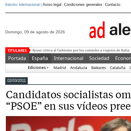
Aviso legal
Condiciones generales
Contacto
Edición: Internacional |
domingo, 09 de agosto de 2026
¿Se puede compr
Portada
España
Internacional
Sociedad
Econo
Ediciones >
Madrid
Andalucía
Baleares
Cataluña
Más…
02/03/2011
Candidatos socialistas omi
“PSOE” en sus vídeos pree