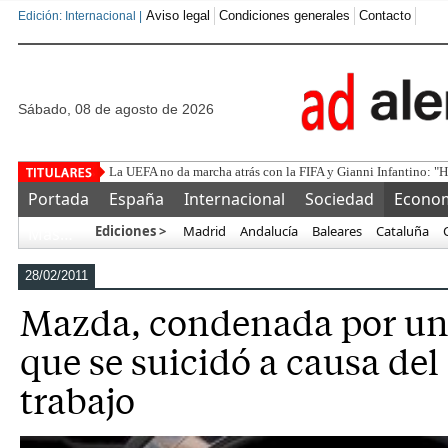
Aviso legal
Condiciones generales
Contacto
Edición: Internacional |
sábado, 08 de agosto de 2026
La UEFA no da marcha atrás con la FIFA y Gianni Infantino: "
Portada
España
Internacional
Sociedad
Econo
Ediciones >
Madrid
Andalucía
Baleares
Cataluña
Más…
28/02/2011
Mazda, condenada por u
que se suicidó a causa del
trabajo