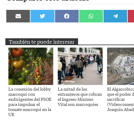
Compartir
Compartir
Compartir
Compartir
Compartir
en
en
en
en
en
Email
Twitter
Facebook
WhatsApp
Telegram
También te puede interesar
La conexión del lobby
La mitad de los
El Algarrobico
marroquí con
extranjeros que cobran
que el poder 
exdirigentes del PSOE
el Ingreso Mínimo
sacrificar
para impulsar el
Vital son marroquíes
(Videocoment
tomate marroquí en la
Joaquín Abad
UE