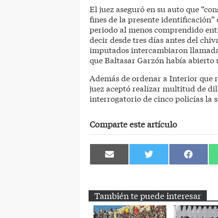
El juez aseguró en su auto que “cons
fines de la presente identificación” 
periodo al menos comprendido entre
decir desde tres días antes del chi
imputados intercambiaron llamadas
que Baltasar Garzón había abierto u
Además de ordenar a Interior que re
juez aceptó realizar multitud de dil
interrogatorio de cinco policías l
Comparte este artículo
Compartir
Compartir
Comparti
en
en
en
Email
Twitter
Facebook
También te puede interesar