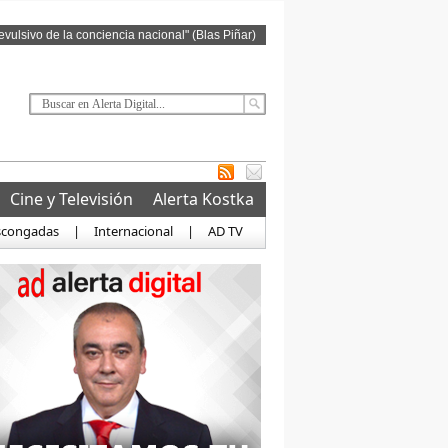
revulsivo de la conciencia nacional" (Blas Piñar)
Cine y Televisión
Alerta Kostka
scongadas
|
Internacional
|
AD TV