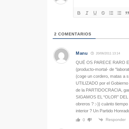
2
COMENTARIOS
Manu
20/06/2011 13:14
QUÉ OS PARECE RARO EN
(producto-mortal- de “laborat
(coge un cordero, matas a s
UTILIZADO por el Gobierno
de la PARTIDOCRACIA, gang
SIGAMOS EL “OLOR” DEL DINE
obreros ? :-)) cuànto tiemp
interior ? Un Partido Honr
Responder
0