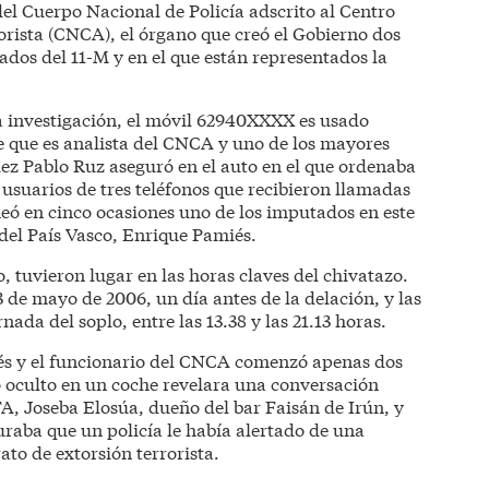
el Cuerpo Nacional de Policía adscrito al Centro
rista (CNCA), el órgano que creó el Gobierno dos
ados del 11-M y en el que están representados la
 investigación, el móvil 62940XXXX es usado
e que es analista del CNCA y uno de los mayores
uez Pablo Ruz aseguró en el auto en el que ordenaba
s usuarios de tres teléfonos que recibieron llamadas
neó en cinco ocasiones uno de los imputados en este
a del País Vasco, Enrique Pamiés.
, tuvieron lugar en las horas claves del chivatazo.
3 de mayo de 2006, un día antes de la delación, y las
nada del soplo, entre las 13.38 y las 21.13 horas.
iés y el funcionario del CNCA comenzó apenas dos
 oculto en un coche revelara una conversación
A, Joseba Elosúa, dueño del bar Faisán de Irún, y
uraba que un policía le había alertado de una
to de extorsión terrorista.