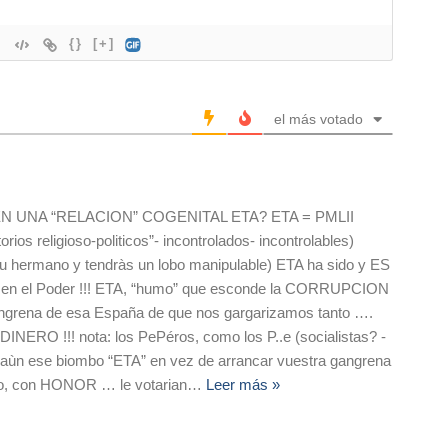
{}
[+]
el más votado
 UNA “RELACION” COGENITAL ETA? ETA = PMLII
orios religioso-politicos”- incontrolados- incontrolables)
u hermano y tendràs un lobo manipulable) ETA ha sido y ES
 en el Poder !!! ETA, “humo” que esconde la CORRUPCION
rena de esa España de que nos gargarizamos tanto ….
RO !!! nota: los PePéros, como los P..e (socialistas? -
o aùn ese biombo “ETA” en vez de arrancar vuestra gangrena
ado, con HONOR … le votarian
…
Leer más »