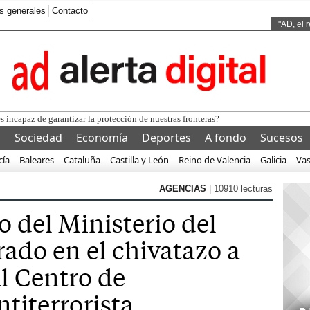
s generales
Contacto
Ads by
"AD, el 
l
Sociedad
Economía
Deportes
A fondo
Sucesos
cía
Baleares
Cataluña
Castilla y León
Reino de Valencia
Galicia
Va
AGENCIAS
| 10910 lecturas
no del Ministerio del
rado en el chivatazo a
l Centro de
titerrorista