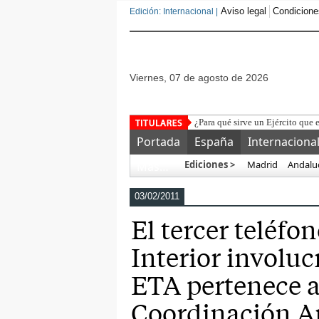
Aviso legal
Condicione
Edición: Internacional |
viernes, 07 de agosto de 2026
La Federación y la UEFA prop
Portada
España
Internaciona
Ediciones >
Madrid
Andalu
Más…
03/02/2011
El tercer teléfo
Interior involuc
ETA pertenece a
Coordinación An