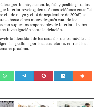
idera pertinente, necesario, útil y posible para los
que Interior revele quién usó esos teléfonos entre “el
 el 1 de mayo y el 16 de septiembre de 2006”, es
vatazo hasta cinco meses después cuando los
 con supuestos responsables de Interior al saber
na investigación sobre la delación.
vele la identidad de los usuarios de los móviles, el
igencias pedidas por las acusaciones, entre ellas el
a semana próxima.
r
Compartir
Compartir
Compartir
Compartir
Compartir
en
en
en
en
en
WhatsApp
Telegram
Pinterest
LinkedIn
Reddit