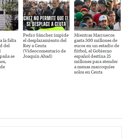
Pedro Sánchez impide
Mientras Marruecos
 la falta
el desplazamiento del
gasta 500 millones de
d del
Rey a Ceuta
euros en un estadio de
l
(Videocomentario de
fútbol, el Gobierno
paña se
Joaquín Abad)
español destina 25
aos,
millones para atender
 de
a menas marroquíes
solos en Ceuta