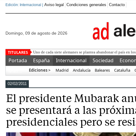
Aviso legal
Condiciones generales
Contacto
Edición: Internacional |
domingo, 09 de agosto de 2026
La Unión Europea detecta aceitu
Portada
España
Internacional
Sociedad
Econo
Ediciones >
Madrid
Andalucía
Baleares
Cataluña
Más…
02/02/2011
El presidente Mubarak an
se presentará a las próxim
presidenciales pero se resi