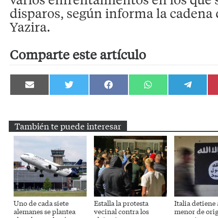
disparos, según informa la cadena 
Yazira.
Comparte este artículo
Compartir
Compartir
Compartir
Compartir
Compartir
en
en
en
en
en
Email
Twitter
Facebook
WhatsApp
Telegram
También te puede interesar
Uno de cada siete
Estalla la protesta
Italia detiene
alemanes se plantea
vecinal contra los
menor de ori