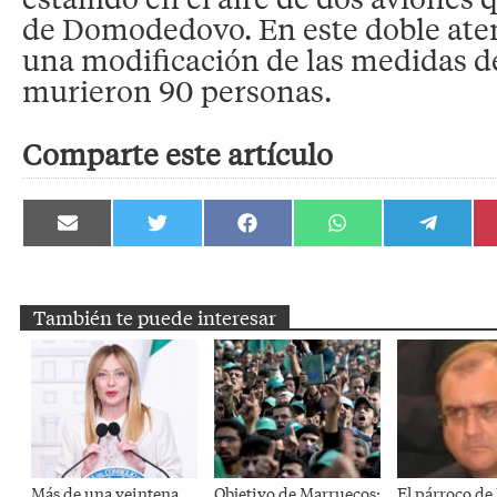
de Domodedovo. En este doble aten
una modificación de las medidas d
murieron 90 personas.
Comparte este artículo
Compartir
Compartir
Compartir
Compartir
Compartir
en
en
en
en
en
Email
Twitter
Facebook
WhatsApp
Telegram
También te puede interesar
Más de una veintena
Objetivo de Marruecos:
El párroco de