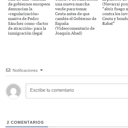
de gobiernos europeos
una nueva marcha
(Navarra) pr
denuncian la
verde para tomar
“abrir fuego 
«regularización»
Ceuta antes de que
contra los inv
masiva de Pedro
cambie el Gobierno de
Ceuta y bomb
Sánchez como «factor
España
Rabat”
de atracción» para la
(Videocomentario de
inmigración ilegal
Joaquín Abad)
Notificaciones
2
COMENTARIOS