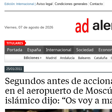
Aviso legal
Condiciones generales
Contacto
Edición: Internacional |
viernes, 07 de agosto de 2026
Detenido un marroquí tras golpear,
Portada
España
Internacional
Sociedad
Econo
Ediciones >
Madrid
Andalucía
Baleares
Cataluña
Más…
25/01/2011
Segundos antes de accion
en el aeropuerto de Moscú,
islámico dijo: “Os voy a m