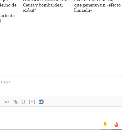
ierno de
Ceuta y bombardear
que generan un «efecto
Rabat”
llamada»
ario de
)
{}
[+]