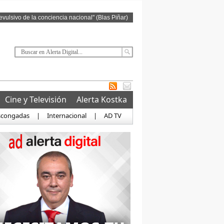
revulsivo de la conciencia nacional" (Blas Piñar)
Cine y Televisión
Alerta Kostka
scongadas
|
Internacional
|
AD TV