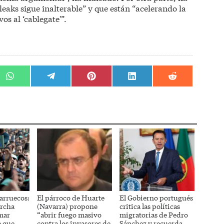
leaks sigue inalterable” y que están “acelerando la
os al ‘cablegate'”.
r
Compartir
Compartir
Compartir
Compartir
Compartir
en
en
en
en
en
WhatsApp
Telegram
Pinterest
LinkedIn
Reddit
arruecos:
El párroco de Huarte
El Gobierno portugués
rcha
(Navarra) propone
critica las políticas
mar
“abrir fuego masivo
migratorias de Pedro
e que
contra los invasores de
Sánchez y recuerda