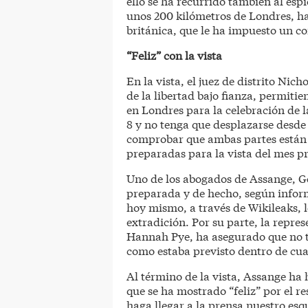
ello se ha recurrido también al esp
unos 200 kilómetros de Londres, h
británica, que le ha impuesto un con
“Feliz” con la vista
En la vista, el juez de distrito Ni
de la libertad bajo fianza, permiti
en Londres para la celebración de la
8 y no tenga que desplazarse desde 
comprobar que ambas partes están a
preparadas para la vista del mes p
Uno de los abogados de Assange, Ge
preparada y de hecho, según inform
hoy mismo, a través de Wikileaks, 
extradición. Por su parte, la repres
Hannah Pye, ha asegurado que no ti
como estaba previsto dentro de cu
Al término de la vista, Assange ha 
que se ha mostrado “feliz” por el r
haga llegar a la prensa nuestro es