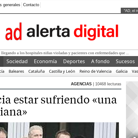
s generales
Contacto
Ads by
"AD, el 
l
Sociedad
Economía
Deportes
A fondo
Sucesos
cía
Baleares
Cataluña
Castilla y León
Reino de Valencia
Galicia
Va
AGENCIAS
| 10468 lecturas
a estar sufriendo «una
liana»