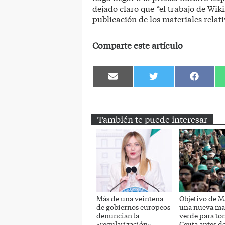
dejado claro que “el trabajo de Wiki
publicación de los materiales relativ
Comparte este artículo
Compartir
Compartir
Comparti
en
en
en
Email
Twitter
Facebook
También te puede interesar
Más de una veintena
Objetivo de M
de gobiernos europeos
una nueva ma
denuncian la
verde para to
«regularización»
Ceuta antes d