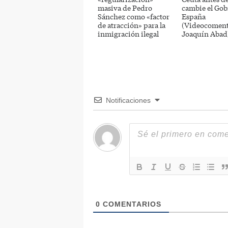
masiva de Pedro
cambie el Gob
Sánchez como «factor
España
de atracción» para la
(Videocoment
inmigración ilegal
Joaquín Abad
Notificaciones
0
COMENTARIOS