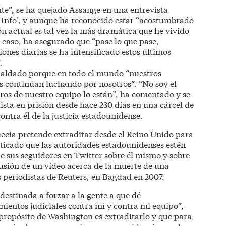
e”, se ha quejado Assange en una entrevista
 Info’, y aunque ha reconocido estar “acostumbrado
ión actual es tal vez la más dramática que he vivido
 caso, ha asegurado que “pase lo que pase,
nes diarias se ha intensificado estos últimos
.
paldado porque en todo el mundo “nuestros
s continúan luchando por nosotros”. “No soy el
os de nuestro equipo lo están”, ha comentado y se
lista en prisión desde hace 230 días en una cárcel de
ontra él de la justicia estadounidense.
uecia pretende extraditar desde el Reino Unido para
riticado que las autoridades estadounidenses estén
e sus seguidores en Twitter sobre él mismo y sobre
fusión de un vídeo acerca de la muerte de una
s periodistas de Reuters, en Bagdad en 2007.
 destinada a forzar a la gente a que dé
ientos judiciales contra mí y contra mi equipo”,
 propósito de Washington es extraditarlo y que para