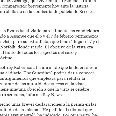
ionaje. Assange, que vive en una residencia rural a
a comparecido brevemente hoy ante la justicia
trol diario en la comisaría de policía de Beccles.
cholas Evans ha aliviado parcialmente las condiciones
endo a Assange que el 6 y el 7 de febrero permanezca
 vista para su extradición que tendrá lugar el 7 y el
Norfolk, donde reside. El objetivo de la vista era
l tanto de todos los aspectos del caso y
róximo.
offrey Robertson, ha afirmado que la defensa está
a el diario ‘The Guardian’, podría dar a conocer
los argumentos que empleará para refutar la
entante de las autoridades suecas en la vista,
ene ninguna objeción a que la vista se celebre
atro semanas, informa Sky News.
hecho unas breves declaraciones a la prensa en las
esultado de la misma. “He pedido al tribunal que
quema argumental”, ha indicado. Por otra parte, ha