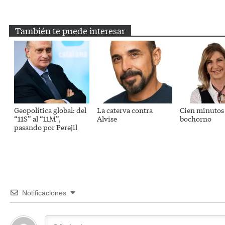
Email
Twitter
Facebook
WhatsApp
Telegram
También te puede interesar
Geopolítica global: del
La caterva contra
Cien minutos
“11S” al “11M”,
Alvise
bochorno
pasando por Perejil
Notificaciones