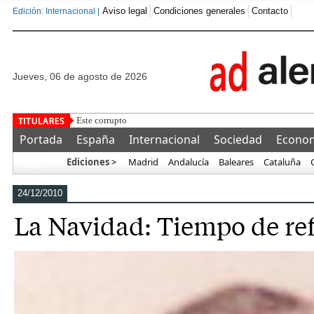
Aviso legal
Condiciones generales
Contacto
Edición: Internacional |
jueves, 06 de agosto de 2026
Este corrupto traiciona a España y ofrece a Ma
Portada
España
Internacional
Sociedad
Econo
Ediciones >
Madrid
Andalucía
Baleares
Cataluña
Más…
24/12/2010
La Navidad: Tiempo de ref