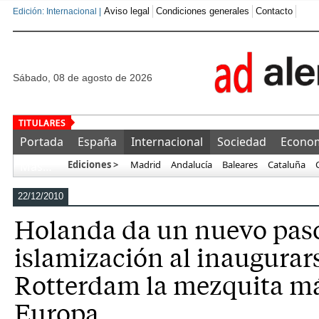
Aviso legal
Condiciones generales
Contacto
Edición: Internacional |
sábado, 08 de agosto de 2026
Ceuta, lejos de la normalidad,
Portada
España
Internacional
Sociedad
Econo
Ediciones >
Madrid
Andalucía
Baleares
Cataluña
Más…
22/12/2010
Holanda da un nuevo paso
islamización al inaugurar
Rotterdam la mezquita m
Europa