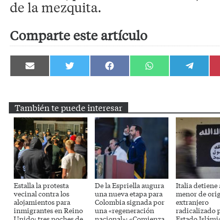
de la mezquita.
Comparte este artículo
Compartir
Compartir
Compartir
Compartir
Compartir
en
en
en
en
en
Email
Twitter
Facebook
WhatsApp
Telegram
También te puede interesar
Estalla la protesta
De la Espriella augura
Italia detiene
vecinal contra los
una nueva etapa para
menor de ori
alojamientos para
Colombia signada por
extranjero
inmigrantes en Reino
una «regeneración
radicalizado 
Unido: tres noches de
nacional»: «Comienza
Estado Islámi