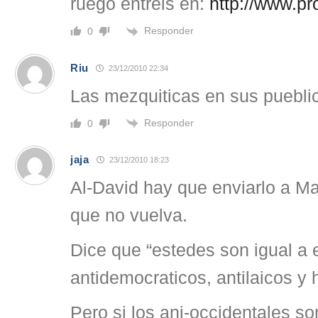
ruego entréis en:
http://www.p
Responder
0
Riu
23/12/2010 22:34
Las mezquiticas en sus puebl
Responder
0
jaja
23/12/2010 18:23
Al-David hay que enviarlo a Ma
que no vuelva.
Dice que “estedes son igual a e
antidemocraticos, antilaicos y
Pero si los ani-occidentales son