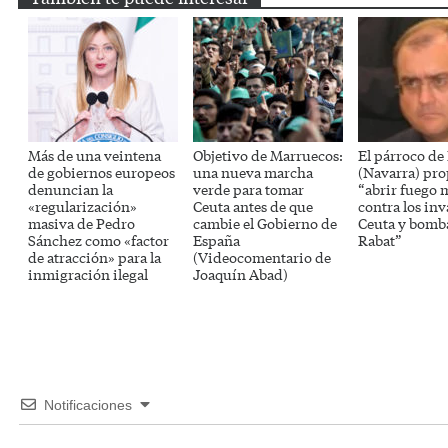
Más de una veintena
Objetivo de Marruecos:
El párroco de
de gobiernos europeos
una nueva marcha
(Navarra) pr
denuncian la
verde para tomar
“abrir fuego 
«regularización»
Ceuta antes de que
contra los inv
masiva de Pedro
cambie el Gobierno de
Ceuta y bomb
Sánchez como «factor
España
Rabat”
de atracción» para la
(Videocomentario de
inmigración ilegal
Joaquín Abad)
Notificaciones