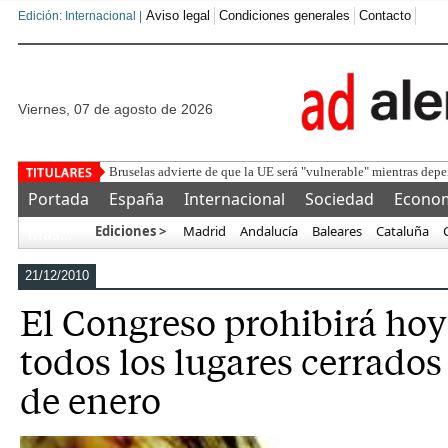
Aviso legal
Condiciones generales
Contacto
Edición: Internacional |
viernes, 07 de agosto de 2026
Bruselas advierte de que la UE será "vulnerable" mientras depe
Portada
España
Internacional
Sociedad
Econo
Ediciones >
Madrid
Andalucía
Baleares
Cataluña
Más…
21/12/2010
El Congreso prohibirá ho
todos los lugares cerrados 
de enero