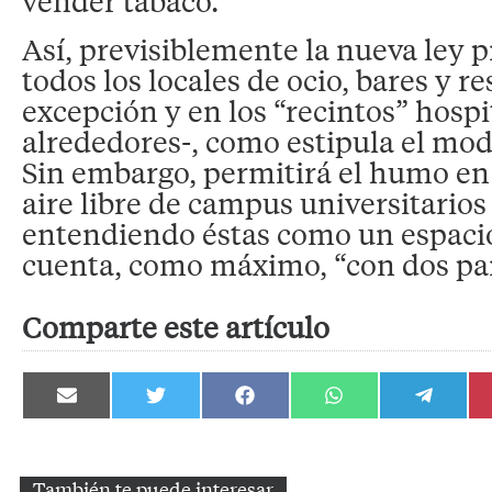
vender tabaco.
Así, previsiblemente la nueva ley 
todos los locales de ocio, bares y r
excepción y en los “recintos” hospi
alrededores-, como estipula el mode
Sin embargo, permitirá el humo en 
aire libre de campus universitarios 
entendiendo éstas como un espaci
cuenta, como máximo, “con dos par
Comparte este artículo
Compartir
Compartir
Compartir
Compartir
Compartir
en
en
en
en
en
Email
Twitter
Facebook
WhatsApp
Telegram
También te puede interesar