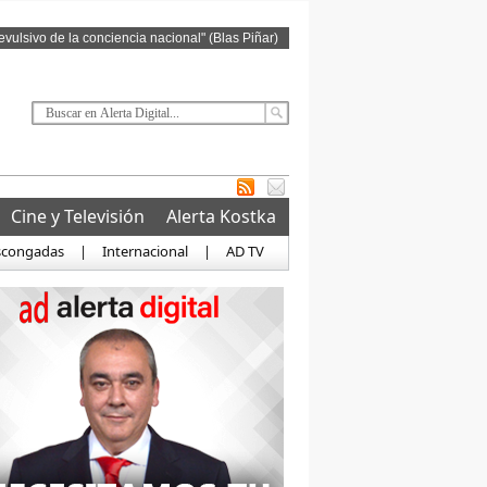
revulsivo de la conciencia nacional" (Blas Piñar)
Cine y Televisión
Alerta Kostka
scongadas
|
Internacional
|
AD TV