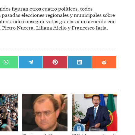
dos figuran otros cuatro políticos, todos
s pasadas elecciones regionales y municipales sobre
intentando conseguir votos gracias a un acuerdo con
 Pietro Nucera, Liliana Aiello y Francesco Iaria.
r
Compartir
Compartir
Compartir
Compartir
Compartir
en
en
en
en
en
WhatsApp
Telegram
Pinterest
LinkedIn
Reddit