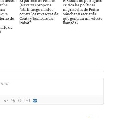
arruecos:
El párroco de Huarte
El Gobierno portugués
rcha
(Navarra) propone
critica las políticas
mar
“abrir fuego masivo
migratorias de Pedro
e que
contra los invasores de
Sánchez y recuerda
ierno de
Ceuta y bombardear
que generan un «efecto
Rabat”
llamada»
ario de
)
{}
[+]