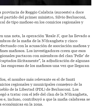
la provincia de Reggio Calabria (suroeste) a doce
el partido del primer ministro, Silvio Berlusconi,
al de tipo mafioso en los comicios regionales y
n una nota, la operación ‘Reale 3’, que ha llevado a
embros de la mafia de la N’drangheta y cinco
 efectuado con la acusación de asociación mafiosa y
ines mafiosos. Los investigadores creen que esos
egionales pactaron con miembros del clan ‘Pelle’ de
“captados ilícitamente”, la adjudicación de algunas
 las empresas de los mafiosos una vez que llegaran
idos, el nombre más relevante es el de Santi
micios regionales y municipales consejero de la
ueblo de la Libertad (PDL) de Berlusconi. Los
gó a tratar con el jefe del clan de la N’drangheta,
s e, incluso, contribuyó a que la mafia calabresa se
es económicas en la zona.