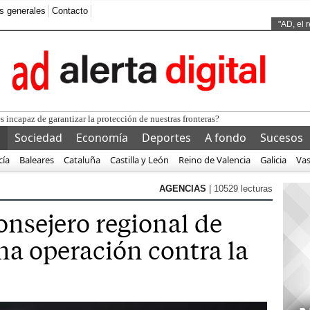
s generales
Contacto
Ads by
"AD, el 
l
Sociedad
Economía
Deportes
A fondo
Sucesos
cía
Baleares
Cataluña
Castilla y León
Reino de Valencia
Galicia
Va
AGENCIAS
| 10529 lecturas
onsejero regional de
na operación contra la