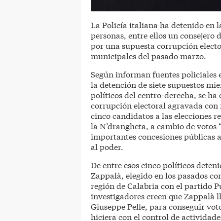
La Policía italiana ha detenido en 
personas, entre ellos un consejero d
por una supuesta corrupción elector
municipales del pasado marzo.
Según informan fuentes policiales e
la detención de siete supuestos mi
políticos del centro-derecha, se ha
corrupción electoral agravada con f
cinco candidatos a las elecciones r
la N’drangheta, a cambio de votos 
importantes concesiones públicas a
al poder.
De entre esos cinco políticos deten
Zappalà, elegido en los pasados co
región de Calabria con el partido P
investigadores creen que Zappalà lle
Giuseppe Pelle, para conseguir voto
hiciera con el control de actividad