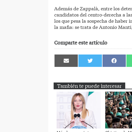
Además de Zappalà, entre los deteni
candidatos del centro-derecha a la
los que pesa la sospecha de haber 
la mafia: se trata de Antonio Manti,
Comparte este artículo
Compartir
Compartir
Comparti
en
en
en
Email
Twitter
Facebook
También te puede interesar