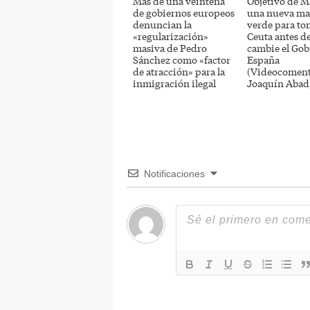
Más de una veintena
Objetivo de M
de gobiernos europeos
una nueva ma
denuncian la
verde para to
«regularización»
Ceuta antes d
masiva de Pedro
cambie el Gob
Sánchez como «factor
España
de atracción» para la
(Videocoment
inmigración ilegal
Joaquín Abad
Notificaciones